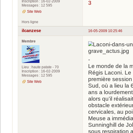
Inscription : 16-02-2009
3
Messages : 12 595
Site Web
Hors ligne
ilcanzese
16-05-2009 10:25:46
Membre
-
Le monde de la mo
Lieu : haute patate - 70
Inscription : 16-02-2009
Régis Laconi. Le p
Messages : 12 595
première session 
Site Web
Sud, où a lieu l
ans a lourdement 
alors qu’il réalis
obstacle extérieu
cervicales, au poi
Meuse a immédiate
Sunninghill de Jo
sous respiration art