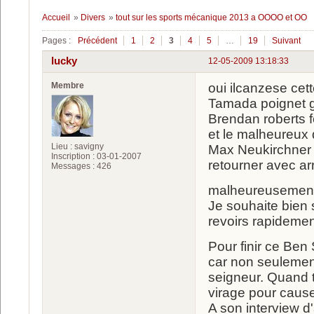
Accueil
»
Divers
»
tout sur les sports mécanique 2013 a OOOO et OO
Pages :
Précédent
1
2
3
4
5
…
19
Suivant
lucky
12-05-2009 13:18:33
Membre
oui ilcanzese ce
Tamada poignet 
Brendan roberts 
et le malheureux 
Lieu : savigny
Max Neukirchner 
Inscription : 03-01-2007
retourner avec ar
Messages : 426
malheureusement 
Je souhaite bien 
revoirs rapidement 
Pour finir ce Ben
car non seulement
seigneur. Quand t
virage pour cause
A son interview d'