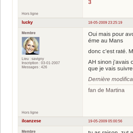
3
Hors ligne
lucky
18-05-2009 23:25:19
Membre
Oui mais pour avoi
éme au Mans
donc c'est raté. M
Lieu : savigny
AH sinon j'avais 
Inscription : 03-01-2007
Messages : 426
que je vais suivre
Dernière modifica
fan de Martina
luc
Hors ligne
ilcanzese
19-05-2009 05:00:56
Membre
tu as raison .zut a