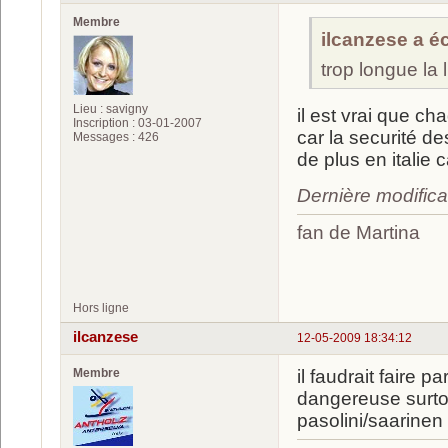
Membre
ilcanzese a écr
trop longue la
Lieu : savigny
il est vrai que c
Inscription : 03-01-2007
car la securité de
Messages : 426
de plus en italie c
Dernière modifica
fan de Martina
luc
Hors ligne
ilcanzese
12-05-2009 18:34:12
Membre
il faudrait faire p
dangereuse surtou
pasolini/saarinen i