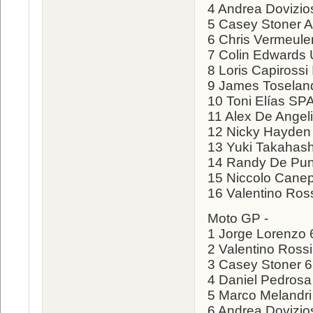
4 Andrea Dovizio
5 Casey Stoner 
6 Chris Vermeul
7 Colin Edwards
8 Loris Capirossi
9 James Tosela
10 Toni Elías SP
11 Alex De Ange
12 Nicky Hayden
13 Yuki Takahas
14 Randy De Pun
15 Niccolo Canep
16 Valentino Ros
Moto GP -
1 Jorge Lorenzo 
2 Valentino Rossi
3 Casey Stoner 
4 Daniel Pedrosa
5 Marco Melandri
6 Andrea Dovizio