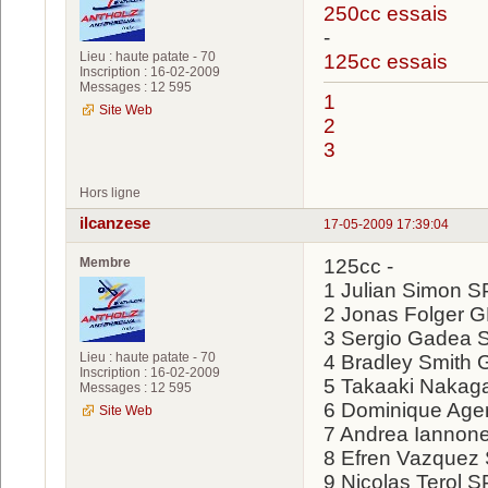
250cc essais
-
Lieu : haute patate - 70
125cc essais
Inscription : 16-02-2009
Messages : 12 595
1
Site Web
2
3
Hors ligne
ilcanzese
17-05-2009 17:39:04
Membre
125cc -
1 Julian Simon SP
2 Jonas Folger G
3 Sergio Gadea S
Lieu : haute patate - 70
4 Bradley Smith 
Inscription : 16-02-2009
5 Takaaki Nakaga
Messages : 12 595
6 Dominique Ager
Site Web
7 Andrea Iannone 
8 Efren Vazquez 
9 Nicolas Terol S