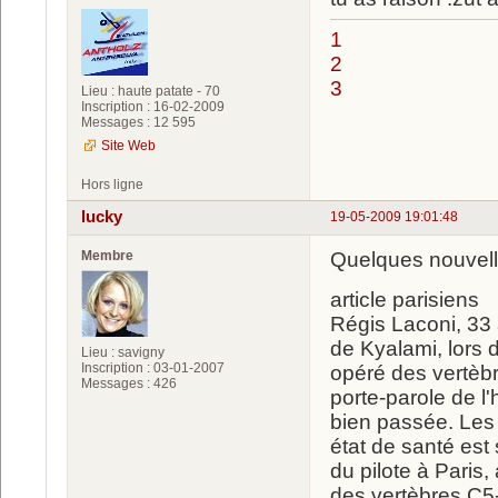
1
2
3
Lieu : haute patate - 70
Inscription : 16-02-2009
Messages : 12 595
Site Web
Hors ligne
lucky
19-05-2009 19:01:48
Membre
Quelques nouvell
article parisiens
Régis Laconi, 33 
de Kyalami, lors
Lieu : savigny
Inscription : 03-01-2007
opéré des vertèb
Messages : 426
porte-parole de l'
bien passée. Les 
état de santé est 
du pilote à Paris
des vertèbres C5