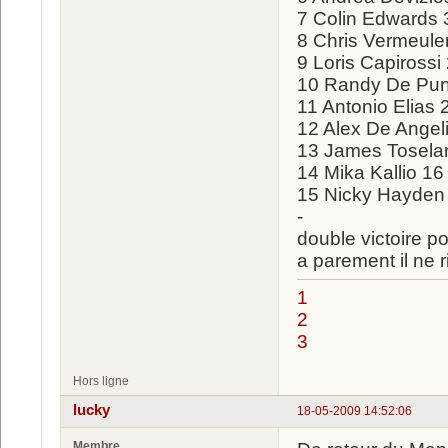
7 Colin Edwards 
8 Chris Vermeule
9 Loris Capirossi
10 Randy De Pun
11 Antonio Elias 
12 Alex De Angel
13 James Tosela
14 Mika Kallio 16
15 Nicky Hayden
-
double victoire p
a parement il ne r
1
2
3
Hors ligne
lucky
18-05-2009 14:52:06
Membre