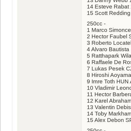
13 Danny Webb 
14 Esteve Rabat
15 Scott Redding
250cc -
1 Marco Simoncell
2 Hector Faubel
3 Roberto Locatel
4 Alvaro Bautista
5 Ratthapark Wil
6 Raffaele De Ro
7 Lukas Pesek CZ
8 Hiroshi Aoyam
9 Imre Toth HUN A
10 Vladimir Leono
11 Hector Barber
12 Karel Abraham
13 Valentin Deb
14 Toby Markha
15 Alex Debon SP
250cc -