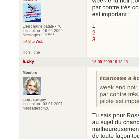
week end noir pour 
par contre très c
est important !
1
Lieu : haute patate - 70
Inscription : 16-02-2009
2
Messages : 12 595
3
Site Web
Hors ligne
lucky
18-05-2009 19:15:45
Membre
ilcanzese a écr
week end noir po
par contre trè
Lieu : savigny
pilote est impor
Inscription : 03-01-2007
Messages : 426
Tu sais pour Ross
au sujet du chang
malheureusement p
de toute façon tou