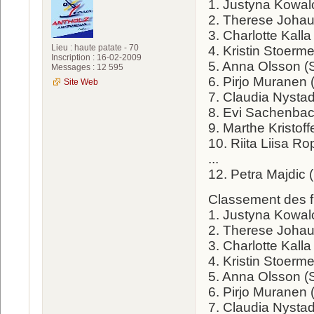
1. Justyna Kowal
2. Therese Joha
3. Charlotte Kall
Lieu : haute patate - 70
4. Kristin Stoerm
Inscription : 16-02-2009
5. Anna Olsson (
Messages : 12 595
6. Pirjo Muranen 
Site Web
7. Claudia Nystad
8. Evi Sachenbac
9. Marthe Kristof
10. Riita Liisa R
...
12. Petra Majdic 
Classement des fi
1. Justyna Kowal
2. Therese Joha
3. Charlotte Kall
4. Kristin Stoerm
5. Anna Olsson (
6. Pirjo Muranen 
7. Claudia Nystad