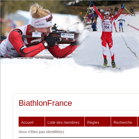
BiathlonFrance
Accueil
Liste des membres
Règles
Recherche
Vous n'êtes pas identifié(e).