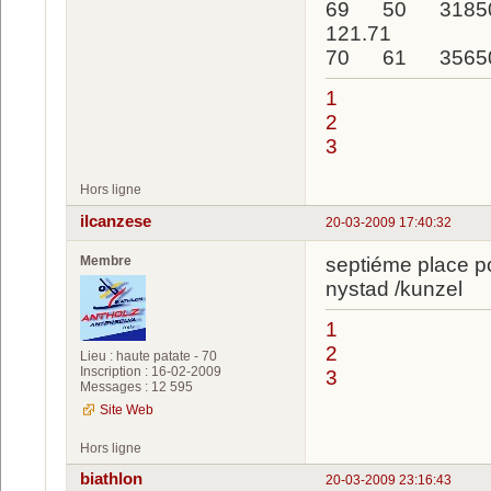
69 50 31850
121.71
70 61 35650
1
2
3
Hors ligne
ilcanzese
20-03-2009 17:40:32
Membre
septiéme place po
nystad /kunzel
1
2
Lieu : haute patate - 70
Inscription : 16-02-2009
3
Messages : 12 595
Site Web
Hors ligne
biathlon
20-03-2009 23:16:43