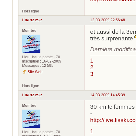
Hors ligne
ilcanzese
12-03-2009 22:56:48
Membre
et aussi de la 3eme
très surprenante
Dernière modifica
Lieu : haute patate - 70
1
Inscription : 16-02-2009
Messages : 12 595
2
Site Web
3
Hors ligne
ilcanzese
14-03-2009 14:45:39
Membre
30 km tc femmes
-
http://live.fisski
1
Lieu : haute patate - 70