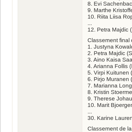
8. Evi Sachenbac
9. Marthe Kristof
10. Riita Liisa R
...
12. Petra Majdic 
Classement final
1. Justyna Kowal
2. Petra Majdic (
3. Aino Kaisa Saa
4. Arianna Follis 
5. Virpi Kuitunen
6. Pirjo Muranen 
7. Marianna Long
8. Kristin Stoerm
9. Therese Joha
10. Marit Bjoerg
...
30. Karine Lauren
Classement de la