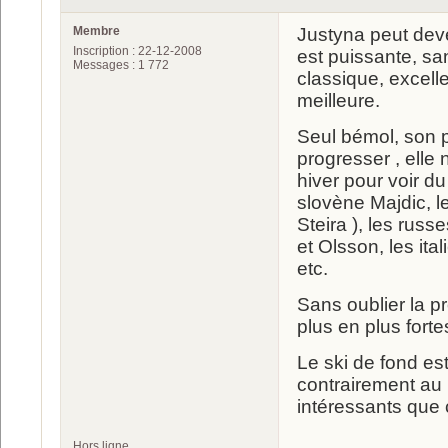
Membre
Justyna peut deve
Inscription : 22-12-2008
est puissante, san
Messages : 1 772
classique, excell
meilleure.
Seul bémol, son 
progresser , elle
hiver pour voir d
slovène Majdic, l
Steira ), les rus
et Olsson, les ita
etc.
Sans oublier la 
plus en plus forte
Le ski de fond es
contrairement au 
intéressants que
Hors ligne