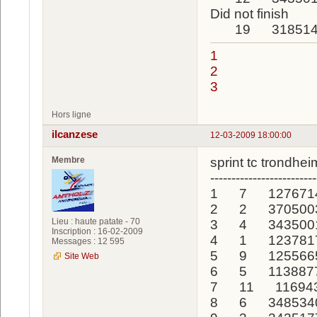
Did not finish
19 3185148 
1
2
3
Hors ligne
ilcanzese
12-03-2009 18:00:00
Membre
sprint tc trondh
-------------------------
1 7 12767
2 2 37050
Lieu : haute patate - 70
3 4 34350
Inscription : 16-02-2009
4 1 12378
Messages : 12 595
5 9 125566
Site Web
6 5 113887
7 11 1169
8 6 348534