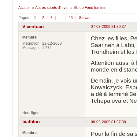
Accueil
»
Autres sports d'hiver
»
Ski de Fond féminin
Pages :
1
2
3
…
45
Suivant
Vicentuco
07-03-2009 21:30:37
Membre
Chez les filles, P
Inscription : 22-12-2008
Saarinen à Lahti,
Messages : 1 772
Trondheim et les f
Attention aussi à
monde en distance
Demain, je vois un
Kowalczyck. Espér
a déjà terminé 3è 
Tchepalova et N
Hors ligne
biathlon
08-03-2009 01:07:38
Membre
Pour la fin de sa