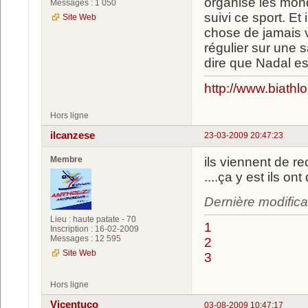
organise les mond
Messages : 1 050
suivi ce sport. Et
Site Web
chose de jamais v
régulier sur une s
dire que Nadal est
http://www.biathl
Hors ligne
ilcanzese
23-03-2009 20:47:23
Membre
ils viennent de re
....ça y est ils ont
Dernière modifica
Lieu : haute patate - 70
1
Inscription : 16-02-2009
Messages : 12 595
2
Site Web
3
Hors ligne
Vicentuco
03-08-2009 10:47:17