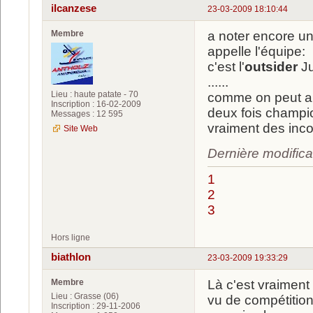
ilcanzese
23-03-2009 18:10:44
Membre
a noter encore u
appelle l'équipe:
c'est l'
outsider
Ju
......
Lieu : haute patate - 70
comme on peut 
Inscription : 16-02-2009
deux fois champio
Messages : 12 595
vraiment des incom
Site Web
Dernière modifica
1
2
3
Hors ligne
biathlon
23-03-2009 19:33:29
Membre
Là c'est vraiment 
Lieu : Grasse (06)
vu de compétitions
Inscription : 29-11-2006