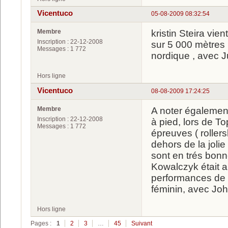
Vicentuco
05-08-2009 08:32:54
Membre
kristin Steira vi
Inscription : 22-12-2008
sur 5 000 mètres !
Messages : 1 772
nordique , avec J
Hors ligne
Vicentuco
08-08-2009 17:24:25
Membre
A noter égalemen
Inscription : 22-12-2008
à pied, lors de To
Messages : 1 772
épreuves ( rollers
dehors de la joli
sont en trés bonn
Kowalczyk était a
performances de c
féminin, avec Jo
Hors ligne
Pages :
1
2
3
…
45
Suivant