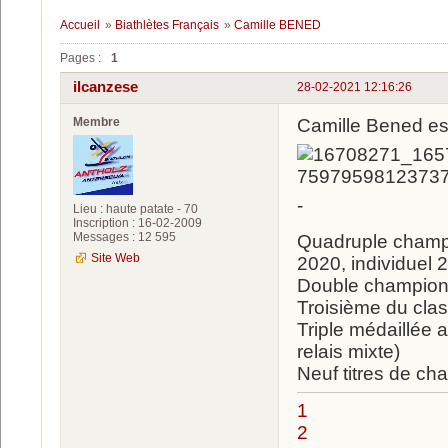
Accueil
»
Biathlètes Français
»
Camille BENED
Pages :
1
ilcanzese
28-02-2021 12:16:26
Membre
Camille Bened es
-
Lieu : haute patate - 70
Inscription : 16-02-2009
Messages : 12 595
Quadruple champio
Site Web
2020, individuel 
Double championne
Troisième du cla
Triple médaillée 
relais mixte)
Neuf titres de c
1
2