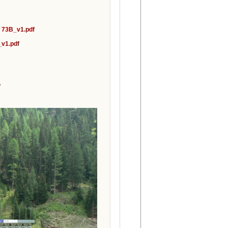
… 73B_v1.pdf
_v1.pdf
f