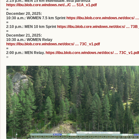
2:15 p.m.: MEN 15 km Individuale. lista partenza
https://ibu.blob.core.windows.net/.../C … 51A_v1.pdf
=
December 20, 2025:
10:30 a.m.: WOMEN 7.5 km Sprint
https://ibu.blob.core.windows.net/docs/ 
=
2:10 p.m.: MEN 10 km Sprint
https://ibu.blob.core.windows.net/docs/ … 73B
=
December 21, 2025:
10:30 a.m.: WOMEN Relay
https://ibu.blob.core.windows.net/docs/ … 73C_v1.pdf
=
2:00 p.m.: MEN Relay.
https://ibu.blob.core.windows.net/docs/ … 73C_v1.pd
=