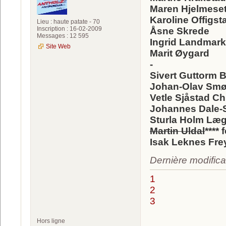
Maren Hjelmeset
Karoline Offigst
Lieu : haute patate - 70
Inscription : 16-02-2009
Åsne Skrede
Messages : 12 595
Ingrid Landmark
Site Web
Marit Øygard
-
Sivert Guttorm 
Johan-Olav Smø
Vetle Sjåstad Ch
Johannes Dale-
Sturla Holm Læg
Martin Uldal
**** 
Isak Leknes Fre
Dernière modifica
1
2
3
Hors ligne