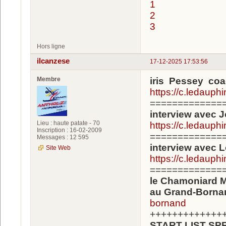
1
2
3
Hors ligne
ilcanzese
17-12-2025 17:53:56
Membre
iris Pessey coa
https://c.ledaup
=============
interview avec 
Lieu : haute patate - 70
https://c.ledaup
Inscription : 16-02-2009
=============
Messages : 12 595
interview avec
Site Web
https://c.ledauph
=============
le Chamoniard M
au Grand-Borna
bornand
+++++++++++++
START LIST SP