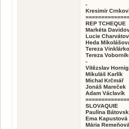
-
Kresimir Crnkov
=============
REP TCHEQUE
Markéta Davido
Lucie Charváto
Heda Mikolášov
Tereza Vinklárk
Tereza Voborní
-
Vítězslav Hornig
Mikuláš Karlík
Michal Krčmář
Jonáš Mareček
Adam Václavík
=============
SLOVAQUIE
Paulína Bátovsk
Ema Kapustová
Mária Remeňov