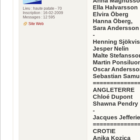
Anna Magnuss
Ella Halvarsson
Lieu : haute patate - 70
Inscription : 16-02-2009
Elvira Öberg
Messages : 12 595
Hanna Öberg,
Site Web
Sara Andersson
-
Henning Sjökvis
Jesper Nelin
Malte Stefansso
Martin Ponsilu
Oscar Andersso
Sebastian Samu
=============
ANGLETERRE
Chloé Dupont
Shawna Pendry
-
Jacques Jefferi
=============
CROTIE
Anika Kozica