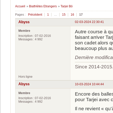
Accueil
»
Biathlètes Etrangers
»
Tarjei Bö
Pages :
Précédent
1
…
15
16
17
Abyss
02-03-2024 22:30:41
Membre
Autre course à qu
Inscription : 07-02-2016
faisant arriver Ta
Messages : 4 992
son cadet alors qu
beaucoup plus au
Dernière modific
Since 2014-2015
Hors ligne
Abyss
10-03-2024 10:44:44
Membre
Encore des balle
Inscription : 07-02-2016
pour Tarjei avec 
Messages : 4 992
Il ne revient « qu'