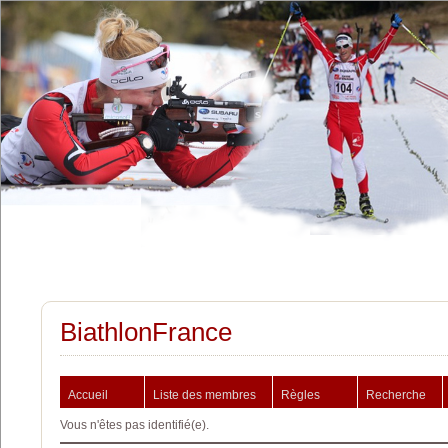
BiathlonFrance
Accueil
Liste des membres
Règles
Recherche
Vous n'êtes pas identifié(e).