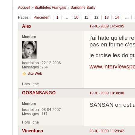
Accueil
»
Biathlètes Français
»
Sandrine Bailly
Pages :
Précédent
1
…
10
11
12
13
14
…
Alex
19-01-2009 14:54:05
Membre
j'ai hate qu'elle
pas en forme c'est 
je croise les doigt
Inscription : 22-12-2006
www.interviewspor
Messages : 754
Site Web
Hors ligne
GOSANSANGO
19-01-2009 18:38:08
Membre
SANSAN on est av
Inscription : 03-04-2007
Messages : 117
Hors ligne
Vicentuco
28-01-2009 11:29:42