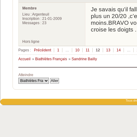
Membre
Je savais qu'il fal
Lieu : Argenteuil
plus un 20/20 ,c'
Inscription : 21-01-2009
moins.BRAVO vous
Messages : 23
croise les doigts .
Hors ligne
Pages :
Précédent
1
…
10
11
12
13
14
…
Accueil
»
Biathlètes Français
»
Sandrine Bailly
Atteindre
Tous dro