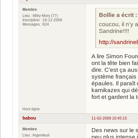
Membre
Bollie a écrit :
Lieu : Mitry-Mory (77)
Inscription : 18-12-2006
coucou, il n'y 
Messages : 624
Sandrine!!!!
http://sandri
A lire Simon Four
ont la tête bien fa
dire. C'est ça au
système français :
épaules. Il paraît
kamikazes qui dén
fort et gardent la 
Hors ligne
babou
11-02-2009 10:45:15
Membre
Des news sur le s
Lieu : Argenteuil
peu plus intense 