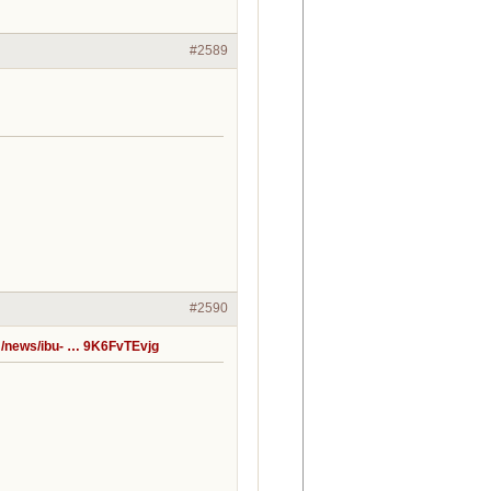
#2589
#2590
m/news/ibu- … 9K6FvTEvjg