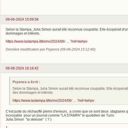
09-06-2024 15:09:58
Selon la Stampa, Julia Simon aurait été reconnue coupable. Elle écoperait d'u
dommages et intérets.
https://www.lastampa.it/torino/2024/06/ … ?ref=twhpv
Dernière modification par Psyence (09-06-2024 15:12:40)
09-06-2024 16:16:42
Psyence a écrit :
Selon la Stampa, Julia Simon aurait été reconnue coupable. Elle écoperait
des dommages et intérets.
https://www.lastampa.it/torino/2024/06/ … ?ref=twhpv
C'est juste du réchauffé pleins d'erreurs, a croire que ce sont deux stagiaires q
incroyable pour un journal comme "LA STAMPA" le quotidien de Turin.
Julia Simon "la skieuse" ( ? )
1