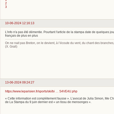
2
3
10-06-2024 12:16:13
L'info n'a pas été démentie. Pourtant l'article de la stampa date de quelques jou
français de plus en plus
On ne nait pas Breton, on le devient, à l’écoute du vent, du chant des branche
(X. Grall)
13-06-2024 09:24:27
https://www.leparisien.fr/sports/ski/bi … S4VE4U.php
« Cette information est complètement fausse ». L’avocat de Julia Simon, Me Chri
de La Stampa du 9 juin dernier est « un tissu de mensonges ».