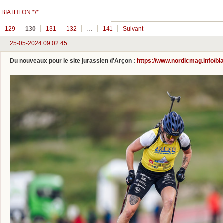
 BIATHLON */*
129
130
131
132
…
141
Suivant
25-05-2024 09:02:45
Du nouveaux pour le site jurassien d'Arçon :
https://www.nordicmag.info/bi