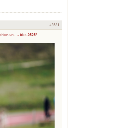
#2581
athlon-un- … bles-0525/