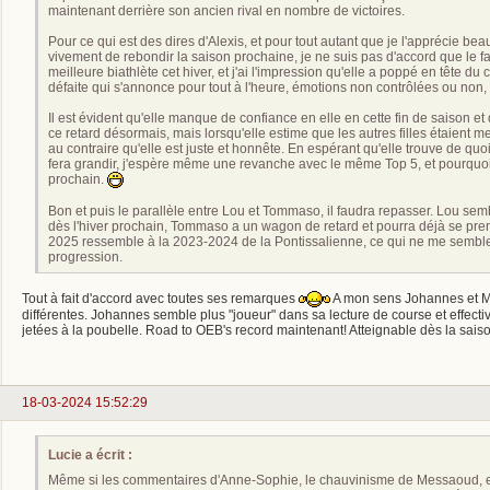
maintenant derrière son ancien rival en nombre de victoires.
Pour ce qui est des dires d'Alexis, et pour tout autant que je l'apprécie bea
vivement de rebondir la saison prochaine, je ne suis pas d'accord que le fait
meilleure biathlète cet hiver, et j'ai l'impression qu'elle a poppé en tête 
défaite qui s'annonce pour tout à l'heure, émotions non contrôlées ou non
Il est évident qu'elle manque de confiance en elle en cette fin de saison 
ce retard désormais, mais lorsqu'elle estime que les autres filles étaient mei
au contraire qu'elle est juste et honnête. En espérant qu'elle trouve de quoi
fera grandir, j'espère même une revanche avec le même Top 5, et pourquoi 
prochain.
Bon et puis le parallèle entre Lou et Tommaso, il faudra repasser. Lou sem
dès l'hiver prochain, Tommaso a un wagon de retard et pourra déjà se pre
2025 ressemble à la 2023-2024 de la Pontissalienne, ce qui ne me semble
progression.
Tout à fait d'accord avec toutes ses remarques
A mon sens Johannes et Mar
différentes. Johannes semble plus "joueur" dans sa lecture de course et effecti
jetées à la poubelle. Road to OEB's record maintenant! Atteignable dès la sai
18-03-2024 15:52:29
Lucie a écrit :
Même si les commentaires d'Anne-Sophie, le chauvinisme de Messaoud, ent