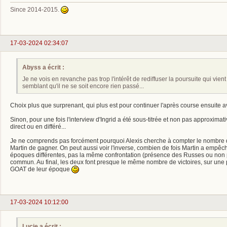
Since 2014-2015.
17-03-2024 02:34:07
Abyss a écrit :
Je ne vois en revanche pas trop l'intérêt de rediffuser la poursuite qui vient
semblant qu'il ne se soit encore rien passé...
Choix plus que surprenant, qui plus est pour continuer l'après course ensuite a
Sinon, pour une fois l'interview d'Ingrid a été sous-titrée et non pas approxim
direct ou en différé...
Je ne comprends pas forcément pourquoi Alexis cherche à compter le nombre
Martin de gagner. On peut aussi voir l'inverse, combien de fois Martin a empêc
époques différentes, pas la même confrontation (présence des Russes ou non
commun. Au final, les deux font presque le même nombre de victoires, sur une p
GOAT de leur époque
17-03-2024 10:12:00
Lucie a écrit :