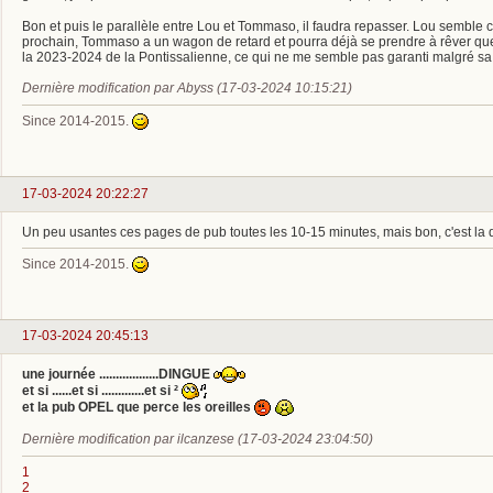
Bon et puis le parallèle entre Lou et Tommaso, il faudra repasser. Lou semble c
prochain, Tommaso a un wagon de retard et pourra déjà se prendre à rêver q
la 2023-2024 de la Pontissalienne, ce qui ne me semble pas garanti malgré sa
Dernière modification par Abyss (17-03-2024 10:15:21)
Since 2014-2015.
17-03-2024 20:22:27
Un peu usantes ces pages de pub toutes les 10-15 minutes, mais bon, c'est la de
Since 2014-2015.
17-03-2024 20:45:13
une journée ..................DINGUE
et si ......et si .............et si ²
et la pub OPEL que perce les oreilles
Dernière modification par ilcanzese (17-03-2024 23:04:50)
1
2