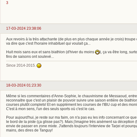
3
17-03-2024 23:38:06
Aux revoirs à la très attachante (de plus en plus chaque année je crois) troup
va dire que c'est l'horaire inhabituel qui voulait ça...
Huit mois sans eux et sans biathlon (d'hiver du moins
), ça va être long, surt
fins de saisons ont soulevé...
Since 2014-2015.
18-03-2024 01:23:30
Même si les commentaires d'Anne-Sophie, le chauvinisme de Messaoud, entre au
reconnaitre que c'est un plaisir de pouvoir suivre une saison entière de biathlo
courses plutôt complets! Et en supplément les courses de l'IBU cup et des monia
C'est à mon sens, l'un des seuls sports où c'est le cas.
Pour aujourd'hui, je reste sur ma faim, on n'a pas eu les info concernant ce que
le bord de la piste (ça glisse pas?). Mais j'imagine très aisément sa déception (to
envie de passer en zone mixte. J'attends toujours l'interview de Tarjei et pourq
mains, des dires de Tanguy!