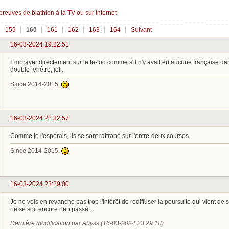
épreuves de biathlon à la TV ou sur internet
159
160
161
162
163
164
Suivant
16-03-2024 19:22:51
Embrayer directement sur le te-foo comme s'il n'y avait eu aucune française dan
double fenêtre, joli.
Since 2014-2015.
16-03-2024 21:32:57
Comme je l'espérais, ils se sont rattrapé sur l'entre-deux courses.
Since 2014-2015.
16-03-2024 23:29:00
Je ne vois en revanche pas trop l'intérêt de rediffuser la poursuite qui vient de s
ne se soit encore rien passé...
Dernière modification par Abyss (16-03-2024 23:29:18)