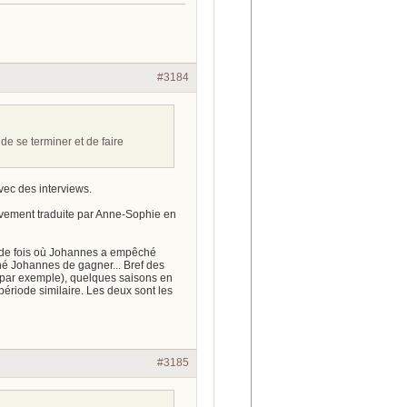
#3184
 de se terminer et de faire
vec des interviews.
ativement traduite par Anne-Sophie en
 de fois où Johannes a empêché
hé Johannes de gagner... Bref des
 par exemple), quelques saisons en
ériode similaire. Les deux sont les
#3185