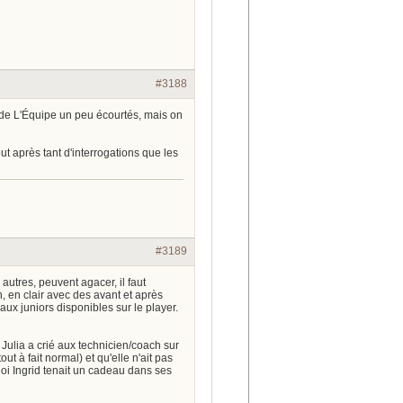
#3188
e de L'Équipe un peu écourtés, mais on
out après tant d'interrogations que les
#3189
tres, peuvent agacer, il faut
n, en clair avec des avant et après
ux juniors disponibles sur le player.
 Julia a crié aux technicien/coach sur
ut à fait normal) et qu'elle n'ait pas
uoi Ingrid tenait un cadeau dans ses