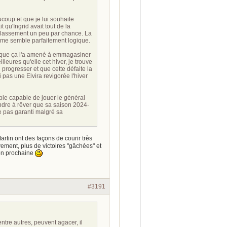
ucoup et que je lui souhaite
 qu'Ingrid avait tout de la
du classement un peu par chance. La
, me semble parfaitement logique.
et que ça l'a amené à emmagasiner
lleures qu'elle cet hiver, je trouve
 progresser et que cette défaite la
pas une Elvira revigorée l'hiver
ble capable de jouer le général
ndre à rêver que sa saison 2024-
 pas garanti malgré sa
tin ont des façons de courir très
vement, plus de victoires "gâchées" et
son prochaine
#3191
re autres, peuvent agacer, il