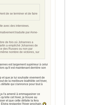
vient de se terminer et de faire
ite avec des interviews.
ximativement traduite par Anne-
bre de fois où Johannes a
 Martin a empêché Johannes de
nce des Russes ou non par
 même nombre de victoires, sur
ohannes est largement supérieur à celui
lors qu'il est maintenant derrière son
up et que je lui souhaite vivement de
out de la meilleure biathlète cet hiver,
a défaite qui s'annonce pour tout à
ue ça l'a amené à emmagasiner ce
qu'elle cet hiver, je trouve au
ser et que cette défaite la fera
lvira revigorée l'hiver prochain.