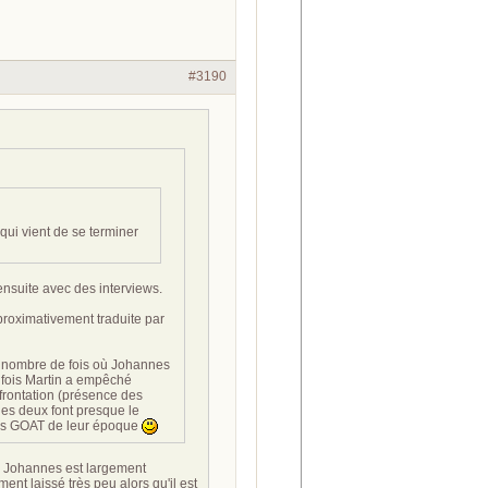
#3190
 qui vient de se terminer
ensuite avec des interviews.
pproximativement traduite par
e nombre de fois où Johannes
 fois Martin a empêché
frontation (présence des
es deux font presque le
les GOAT de leur époque
ar Johannes est largement
ent laissé très peu alors qu'il est