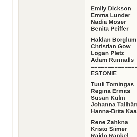
Emily Dickson
Emma Lunder
Nadia Moser
Benita Peiffer
Haldan Borglum
Christian Gow
Logan Pletz
Adam Runnalls
=============
ESTONIE
Tuuli Tomingas
Regina Ermits
Susan Külm
Johanna Talihä
Hanna-Brita Kaa
Rene Zahkna
Kristo Siimer
Raido Ränkel