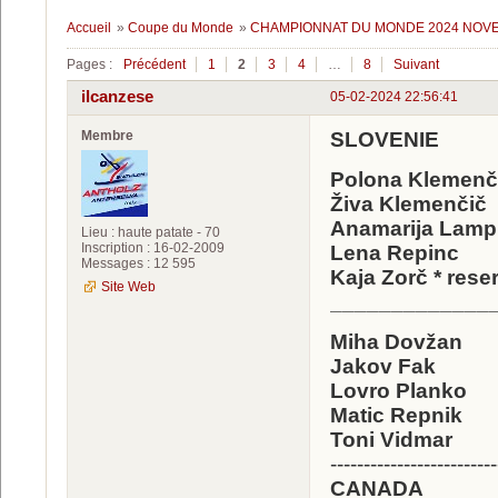
Accueil
»
Coupe du Monde
»
CHAMPIONNAT DU MONDE 2024 NOVE 
Pages :
Précédent
1
2
3
4
…
8
Suivant
ilcanzese
05-02-2024 22:56:41
Membre
SLOVENIE
Polona Klemenč
Živa Klemenčič
Anamarija Lamp
Lieu : haute patate - 70
Inscription : 16-02-2009
Lena Repinc
Messages : 12 595
Kaja Zorč * rese
Site Web
_____________
Miha Dovžan
Jakov Fak
Lovro Planko
Matic Repnik
Toni Vidmar
-------------------------
CANADA