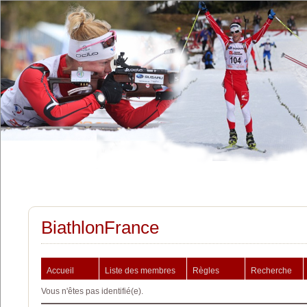
BiathlonFrance
Accueil
Liste des membres
Règles
Recherche
Vous n'êtes pas identifié(e).