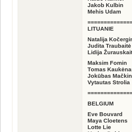
Jakob Kulbin
Mehis Udam
=============
LITUANIE
Natalija Kočergi
Judita Traubaitė
Lidija Žurauskai
Maksim Fomin
Tomas Kaukėna
Jokūbas Mački
Vytautas Strolia
=============
BELGIUM
Eve Bouvard
Maya Cloetens
Lotte Lie