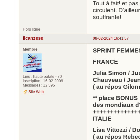
Tout à fait! et p
circulent. D'aill
souffrante!
Hors ligne
ilcanzese
08-02-2024 16:41:57
Membre
SPRINT FEMMES
FRANCE
Julia Simon / J
Lieu : haute patate - 70
Chauveau / Jean
Inscription : 16-02-2009
Messages : 12 595
( au répos Gilon
Site Web
** place BONUS g
des mondiaux 
+++++++++++++
ITALIE
Lisa Vittozzi / 
( au répos Rebec