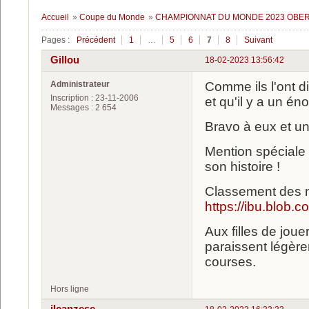
Accueil
»
Coupe du Monde
»
CHAMPIONNAT DU MONDE 2023 OBERH
Pages :
Précédent
1
…
5
6
7
8
Suivant
Gillou
18-02-2023 13:56:42
Administrateur
Comme ils l'ont d
Inscription : 23-11-2006
et qu'il y a un é
Messages : 2 654
Bravo à eux et un
Mention spéciale 
son histoire !
Classement des 
https://ibu.blob.
Aux filles de jou
paraissent légère
courses.
Hors ligne
ilcanzese