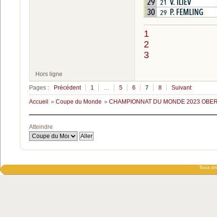
1
2
3
Hors ligne
Pages :
Précédent
1
…
5
6
7
8
Suivant
Accueil
»
Coupe du Monde
»
CHAMPIONNAT DU MONDE 2023 OBERH
Atteindre
Tous dro