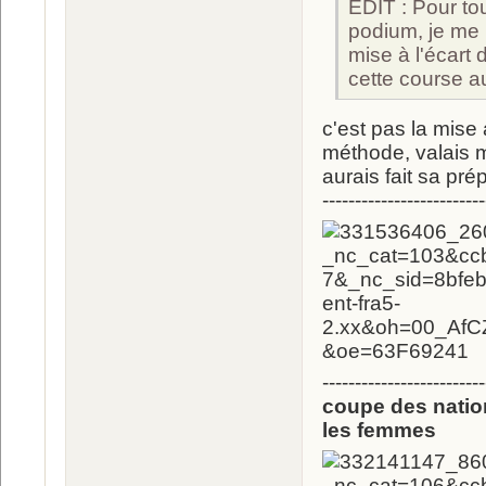
EDIT : Pour tout
podium, je me
mise à l'écar
cette course au
c'est pas la mise
méthode, valais m
aurais fait sa pré
-------------------------
-------------------------
coupe des natio
les femmes