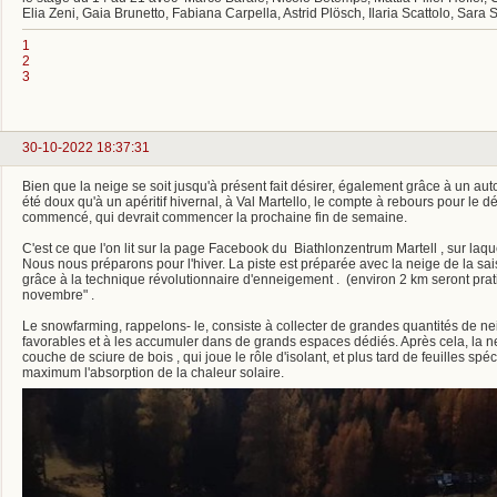
Elia Zeni, Gaia Brunetto, Fabiana Carpella, Astrid Plösch, Ilaria Scattolo, Sara 
1
2
3
30-10-2022 18:37:31
Bien que la neige se soit jusqu'à présent fait désirer, également grâce à un 
été doux qu'à un apéritif hivernal, à Val Martello, le compte à rebours pour le d
commencé, qui devrait commencer la prochaine fin de semaine.
C'est ce que l'on lit sur la page Facebook du Biathlonzentrum Martell , sur laque
Nous nous préparons pour l'hiver. La piste est préparée avec la neige de la sa
grâce à la technique révolutionnaire d'enneigement . (environ 2 km seront prat
novembre" .
Le snowfarming, rappelons- le, consiste à collecter de grandes quantités de ne
favorables et à les accumuler dans de grands espaces dédiés. Après cela, la n
couche de sciure de bois , qui joue le rôle d'isolant, et plus tard de feuilles spéc
maximum l'absorption de la chaleur solaire.