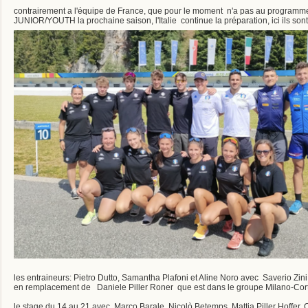
contrairement a l'équipe de France, que pour le moment n'a pas au programme
JUNIOR/YOUTH la prochaine saison, l'Italie continue la préparation, ici ils sont
les entraineurs: Pietro Dutto, Samantha Plafoni et Aline Noro avec Saverio Zini
en remplacement de Daniele Piller Roner que est dans le groupe Milano-Cor
le stage du 14 au 21 avec Marco Barale, Nicolò Betemps, Mattia Piller Hoffer, Ch