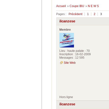
Accueil
»
Coupe IBU
»
N E W S
Pages :
Précédent
1
2
3
ilcanzese
Membre
Lieu : haute patate - 70
Inscription : 16-02-2009
Messages : 12 595
Site Web
Hors ligne
ilcanzese