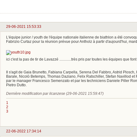
29-06-2021 15:53:33
L'équipe junior / youth de l'équipe nationale italienne de biathlon a été convoq
Fabrizio Curtaz pour la réunion prévue pour Antholz à partir d'aujourd'hui, mardi 
ici c'est la pas de tir de Lavazzé .............très pris par toutes les équipes que fon
Il s'agit de Gaia Brunetto, Fabiana Carpella, Serena Del Fabbro, Astrid Plosch, I
Barale, Nicolò Betemps, Thomas Daziano, Felix Ratschiller, Stefan Navillod et Fab
par le manager Francesco Semenzato et par les techniciens Daniele Piller Ron
Pietro Dutto.
Dernière modification par ilcanzese (29-06-2021 15:59:47)
1
2
3
22-06-2022 17:34:14