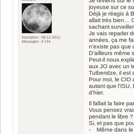
Je reviens sur le 
joyeuse sur ce su
Déjà je réagis à 
allait très bien… 
sachant surveiller
Je vais reparler 
Inscription : 09-12-2012
années, ça me fait
Messages : 4 144
n’existe pas que
D’ailleurs même s
Peut-il nous expl
aux JO avec un te
Tutberidze, il est
Pour moi, le CIO a
autant que l’ISU, 
d’hier.
Il fallait la fair
Vous pensez vrai
pendant le libre ?
Si, et pas que po
- Même dans le me