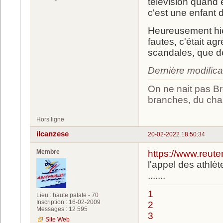
télévision quand el
c'est une enfant 
Heureusement hie
fautes, c'était a
scandales, que de
Dernière modific
On ne nait pas Br
branches, du chan
Hors ligne
ilcanzese
20-02-2022 18:50:34
Membre
https://www.reute
l'appel des athlè
.......
1
Lieu : haute patate - 70
Inscription : 16-02-2009
2
Messages : 12 595
3
Site Web