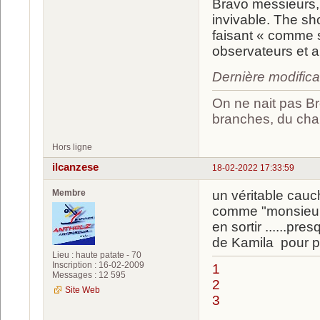
Bravo messieurs,
invivable. The sh
faisant « comme si
observateurs et a
Dernière modific
On ne nait pas Br
branches, du chan
Hors ligne
ilcanzese
18-02-2022 17:33:59
Membre
un véritable cauch
comme "monsieur"
en sortir ......pr
de Kamila pour p
Lieu : haute patate - 70
Inscription : 16-02-2009
1
Messages : 12 595
2
Site Web
3