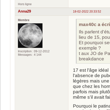
Hors ligne
Anna29
18-02-2022 20:33:52
Membre
max40c a écrit
Ils parlent d'é
lieu de 15, po
Et pourquoi se
exemple ?
Inscription : 09-12-2012
t aux JO de Pa
Messages : 4 144
breakdance
17 est l'âge idéal
l'absence de pube
légères mais une 
que chez les homm
parfois mais plu
même s'il avait f
Pourquoi le patina