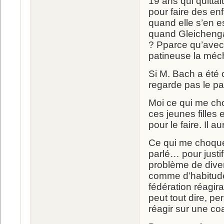
19 ans qui quittait
pour faire des en
quand elle s’en es
quand Gleichengau
? Pparce qu’avec 
patineuse la mécha
Si M. Bach a été c
regarde pas le pa
Moi ce qui me cho
ces jeunes filles e
pour le faire. Il 
Ce qui me choque, 
parlé… pour justi
problème de diver
comme d’habitude.
fédération réagir
peut tout dire, p
réagir sur une co