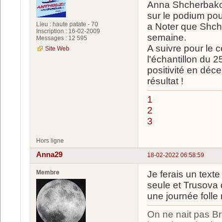
Anna Shcherbakov
sur le podium pou
Lieu : haute patate - 70
a Noter que Shc
Inscription : 16-02-2009
semaine.
Messages : 12 595
A suivre pour le 
Site Web
l'échantillon du 
positivité en déc
résultat !
1
2
3
Hors ligne
Anna29
18-02-2022 06:58:59
Membre
Je ferais un text
seule et Trusova q
une journée folle 
On ne nait pas Br