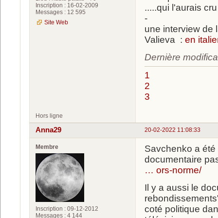
Inscription : 16-02-2009
.....qui l'aurais cr
Messages : 12 595
-
Site Web
une interview de 
Valieva :
en itali
Dernière modifica
1
2
3
Hors ligne
Anna29
20-02-2022 11:08:33
Membre
Savchenko a été ma
documentaire pass
… ors-norme/
Il y a aussi le do
rebondissements" (
coté politique dan
Inscription : 09-12-2012
Messages : 4 144