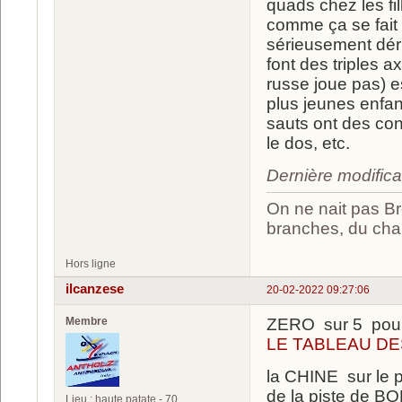
quads chez les fil
comme ça se fait 
sérieusement déri
font des triples a
russe joue pas) e
plus jeunes enfan
sauts ont des con
le dos, etc.
Dernière modific
On ne nait pas Br
branches, du chan
Hors ligne
ilcanzese
20-02-2022 09:27:06
Membre
ZERO sur 5 pou
LE TABLEAU DE
la CHINE sur le 
de la piste de B
Lieu : haute patate - 70