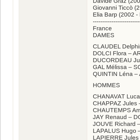
Davide Graz (200
Giovanni Ticcò (
Elia Barp (2002 -
-------------------------
France
DAMES
CLAUDEL Delphin
DOLCI Flora – A
DUCORDEAU Juliet
GAL Mélissa – S
QUINTIN Léna – 
HOMMES
CHANAVAT Lucas
CHAPPAZ Jules –
CHAUTEMPS Arna
JAY Renaud – D
JOUVE Richard –
LAPALUS Hugo –
LAPIERRE Jules 