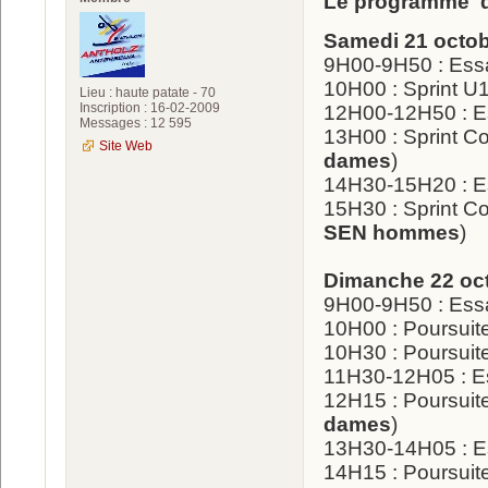
Le programme de
Samedi 21 octob
9H00-9H50 : Ess
10H00 : Sprint 
Lieu : haute patate - 70
Inscription : 16-02-2009
12H00-12H50 : E
Messages : 12 595
13H00 : Sprint 
Site Web
dames
)
14H30-15H20 : E
15H30 : Sprint 
SEN hommes
)
Dimanche 22 oc
9H00-9H50 : Ess
10H00 : Poursui
10H30 : Poursui
11H30-12H05 : E
12H15 : Poursui
dames
)
13H30-14H05 : E
14H15 : Poursui