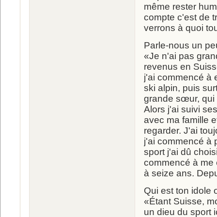
même rester humble
compte c'est de tr
verrons à quoi tou
Parle-nous un pe
«Je n'ai pas gra
revenus en Suisse
j'ai commencé à e
ski alpin, puis su
grande sœur, qui 
Alors j'ai suivi se
avec ma famille et 
regarder. J'ai to
j'ai commencé à p
sport j'ai dû chois
commencé à me con
à seize ans. Depu
Qui est ton idole
«Étant Suisse, m
un dieu du sport 