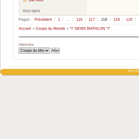
Site Web
Hors ligne
Pages :
Précédent
1
…
116
117
118
119
120
Accueil
»
Coupe du Monde
»
*\* NEWS BIATHLON */*
Atteindre
Tous dro