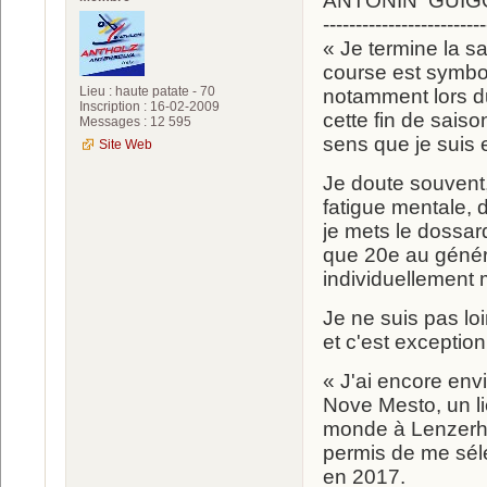
ANTONIN GUIGONNAT
-------------------------
« Je termine la s
course est symbol
Lieu : haute patate - 70
notamment lors du
Inscription : 16-02-2009
cette fin de saiso
Messages : 12 595
sens que je suis
Site Web
Je doute souvent, 
fatigue mentale, 
je mets le dossard
que 20e au généra
individuellement 
Je ne suis pas loi
et c'est exception
« J'ai encore envi
Nove Mesto, un li
monde à Lenzerhe
permis de me sél
en 2017.