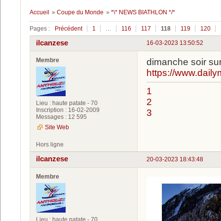
Accueil
»
Coupe du Monde
»
*\* NEWS BIATHLON */*
Pages :
Précédent
1
…
116
117
118
119
120
ilcanzese
16-03-2023 13:50:52
Membre
dimanche soir su
https://www.dail
1
2
Lieu : haute patate - 70
Inscription : 16-02-2009
3
Messages : 12 595
Site Web
Hors ligne
ilcanzese
20-03-2023 18:43:48
Membre
Lieu : haute patate - 70