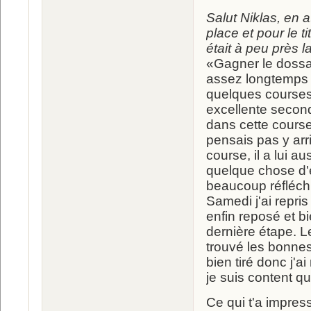
Salut Niklas, en a
place et pour le 
était à peu près 
«Gagner le dossard
assez longtemps 
quelques courses
excellente second
dans cette course
pensais pas y arr
course, il a lui au
quelque chose d'ex
beaucoup réfléchi
Samedi j'ai repri
enfin reposé et b
dernière étape. Le
trouvé les bonnes 
bien tiré donc j'
je suis content q
Ce qui t'a impres