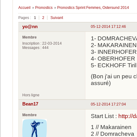
Accueil
»
Pronostics
»
Pronostics Sprint Femmes, Ostersund 2014
Pages :
1
2
Suivant
yo@nn
05-12-2014 17:12:46
Membre
1- DOMRACHEVA
Inscription : 22-03-2014
2- MAKARAINEN 
Messages : 444
3- INNERHOFER 
4- OBERHOFER 
5- ECKHOFF Tiril
(Bon j'ai un peu 
assuré)
Hors ligne
Bean17
05-12-2014 17:27:04
Membre
Start List :
http://
1 // Makarainen
2 // Domracheva