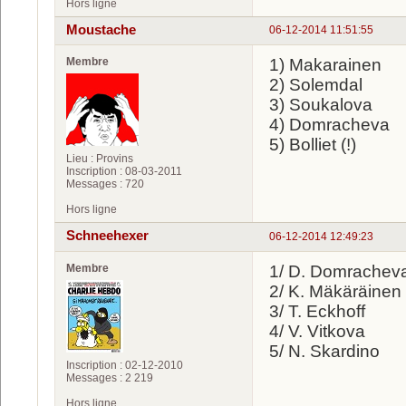
Hors ligne
Moustache
06-12-2014 11:51:55
Membre
1) Makarainen
2) Solemdal
3) Soukalova
4) Domracheva
5) Bolliet (!)
Lieu : Provins
Inscription : 08-03-2011
Messages : 720
Hors ligne
Schneehexer
06-12-2014 12:49:23
Membre
1/ D. Domrachev
2/ K. Mäkäräinen
3/ T. Eckhoff
4/ V. Vitkova
5/ N. Skardino
Inscription : 02-12-2010
Messages : 2 219
Hors ligne