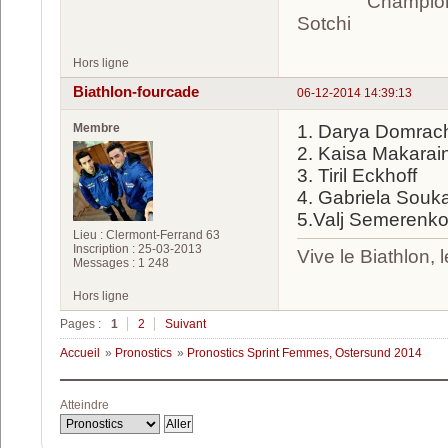
Champion olympi
Sotchi
Hors ligne
Biathlon-fourcade
06-12-2014 14:39:13
Membre
1. Darya Domrac
2. Kaisa Makarai
3. Tiril Eckhoff
4. Gabriela Souk
5.Valj Semerenk
Lieu : Clermont-Ferrand 63
Inscription : 25-03-2013
Vive le Biathlon,
Messages : 1 248
Hors ligne
Pages :
1
2
Suivant
Accueil
»
Pronostics
»
Pronostics Sprint Femmes, Ostersund 2014
Atteindre