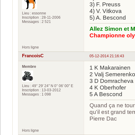
3) F. Preuss
4) V. Vitkova
Lieu : essonne
5) A. Bescond
Inscription : 28-11-2006
Messages : 2 521
Allez Simon et M
Championne oly
Hors ligne
FrancoisC
05-12-2014 21:16:43
Membre
1 K Makarainen
2 Valj Semerenk
3 D Domracheva
Lieu : 49° 29′ 24″ N 0° 06′ 00″ E
4 K Oberhofer
Inscription : 13-03-2012
5 A Bescond
Messages : 1 098
Quand ça ne tourn
qu'il est grand te
Pierre Dac
Hors ligne