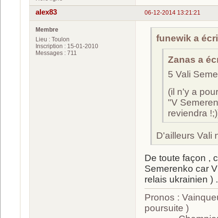
alex83
06-12-2014 13:21:21
Membre
funewik a écri
Lieu : Toulon
Inscription : 15-01-2010
Messages : 711
Zanas a écr
5 Vali Sem
(il n'y a po
"V Semerenko
reviendra !;)
D'ailleurs Vali
De toute façon , 
Semerenko car Vi
relais ukrainien ) .
Pronos : Vainque
poursuite )