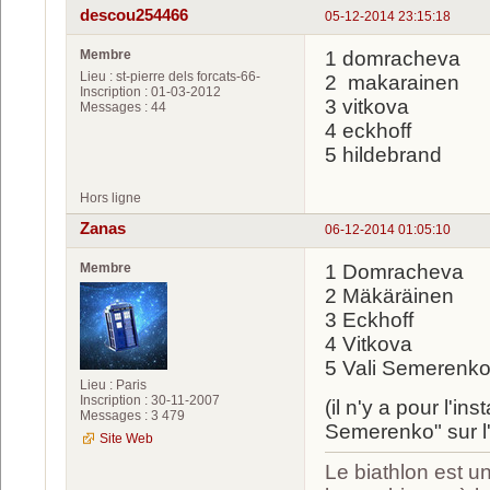
descou254466
05-12-2014 23:15:18
Membre
1 domracheva
Lieu : st-pierre dels forcats-66-
2 makarainen
Inscription : 01-03-2012
3 vitkova
Messages : 44
4 eckhoff
5 hildebrand
Hors ligne
Zanas
06-12-2014 01:05:10
Membre
1 Domracheva
2 Mäkäräinen
3 Eckhoff
4 Vitkova
5 Vali Semerenk
Lieu : Paris
Inscription : 30-11-2007
(il n'y a pour l'i
Messages : 3 479
Semerenko" sur l'i
Site Web
Le biathlon est un