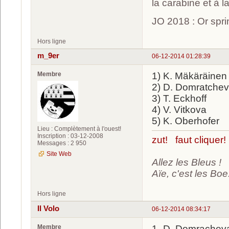
la carabine et à l
JO 2018 : Or spri
Hors ligne
m_9er
06-12-2014 01:28:39
Membre
1) K. Mäkäräinen
2) D. Domratche
3) T. Eckhoff
4) V. Vitkova
5) K. Oberhofer
Lieu : Complètement à l'ouest!
Inscription : 03-12-2008
zut! faut cliquer!
Messages : 2 950
Site Web
Allez les Bleus !
Aïe, c'est les Boe.
Hors ligne
Il Volo
06-12-2014 08:34:17
Membre
1- D. Domrachev