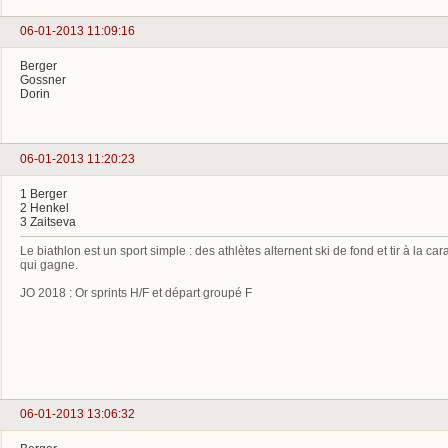
06-01-2013 11:09:16
Berger
Gossner
Dorin
06-01-2013 11:20:23
1 Berger
2 Henkel
3 Zaitseva
Le biathlon est un sport simple : des athlètes alternent ski de fond et tir à la car
qui gagne.
JO 2018 : Or sprints H/F et départ groupé F
06-01-2013 13:06:32