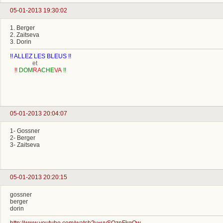
05-01-2013 19:30:02
1. Berger
2. Zaitseva
3. Dorin
!! ALLEZ LES BLEUS !!
et
!!
DOM
RA
CHE
VA
!!
05-01-2013 20:04:07
1- Gossner
2- Berger
3- Zaitseva
05-01-2013 20:20:15
gossner
berger
dorin
http://www.youtube.com/watch?v=vySOznFkgOw