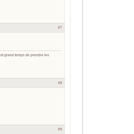
#7
 est grand temps de prendre les
#8
#9