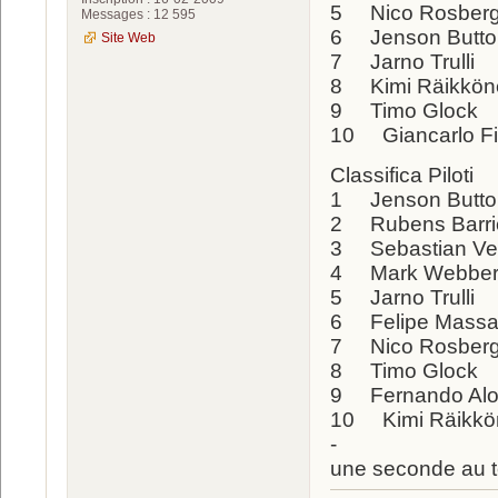
5 Nico Rosber
Messages : 12 595
6 Jenson Butt
Site Web
7 Jarno Trulli
8 Kimi Räikkön
9 Timo Glock 
10 Giancarlo Fi
Classifica Piloti
1 Jenson But
2 Rubens Barr
3 Sebastian Ve
4 Mark Webber
5 Jarno Trulli
6 Felipe Mass
7 Nico Rosber
8 Timo Glock
9 Fernando Al
10 Kimi Räikk
-
une seconde au to