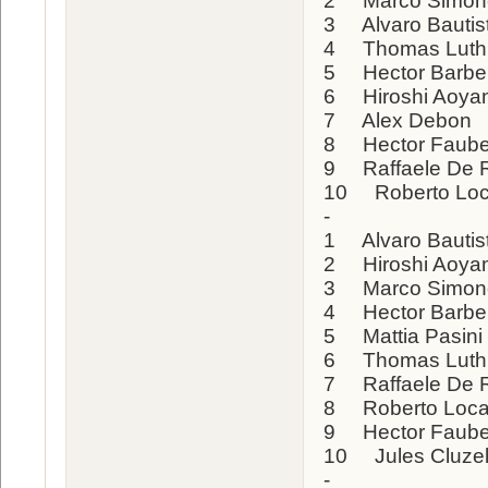
2 Marco Simonc
3 Alvaro Bauti
4 Thomas Luth
5 Hector Barbe
6 Hiroshi Ao
7 Alex Debon 
8 Hector Fau
9 Raffaele De
10 Roberto Loc
-
1 Alvaro Bauti
2 Hiroshi Ao
3 Marco Simon
4 Hector Barbe
5 Mattia Pasin
6 Thomas Luth
7 Raffaele D
8 Roberto Loca
9 Hector Fau
10 Jules Cluze
-