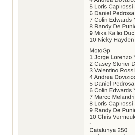
5 Loris Capirossi
6 Daniel Pedros
7 Colin Edwards
8 Randy De Puni
9 Mika Kallio Duc
10 Nicky Hayden 
MotoGp
1 Jorge Lorenzo
2 Casey Stoner D
3 Valentino Ros
4 Andrea Dovizi
5 Daniel Pedros
6 Colin Edwards
7 Marco Melandr
8 Loris Capirossi
9 Randy De Puni
10 Chris Vermeul
-
Catalunya 250