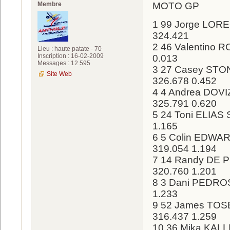
Membre
MOTO GP
1 99 Jorge LOR
324.421
2 46 Valentino 
Lieu : haute patate - 70
Inscription : 16-02-2009
0.013
Messages : 12 595
3 27 Casey STON
Site Web
326.678 0.452
4 4 Andrea DOVI
325.791 0.620
5 24 Toni ELIAS 
1.165
6 5 Colin EDWA
319.054 1.194
7 14 Randy DE 
320.760 1.201
8 3 Dani PEDROS
1.233
9 52 James TOS
316.437 1.259
10 36 Mika KALLI