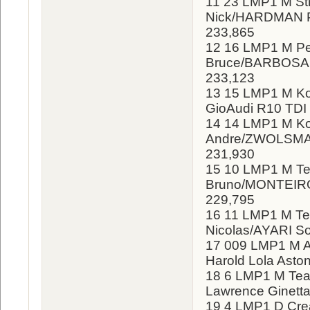
11 23 LMP1 M S
Nick/HARDMAN Pet
233,865
12 16 LMP1 M P
Bruce/BARBOSA J
233,123
13 15 LMP1 M Ko
GioAudi R10 TDI 
14 14 LMP1 M K
Andre/ZWOLSMAN 
231,930
15 10 LMP1 M T
Bruno/MONTEIRO 
229,795
16 11 LMP1 M Te
Nicolas/AYARI So
17 009 LMP1 M A
Harold Lola Asto
18 6 LMP1 M Te
Lawrence Ginetta
19 4 LMP1 D Cre