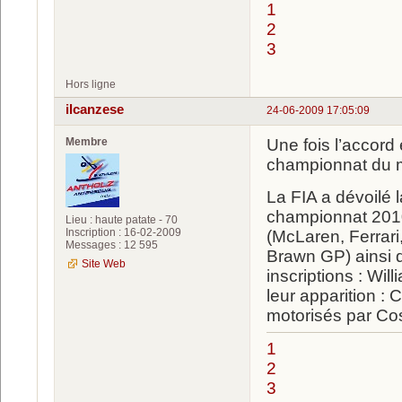
1
2
3
Hors ligne
ilcanzese
24-06-2009 17:05:09
Membre
Une fois l’accord
championnat du m
La FIA a dévoilé l
championnat 2010.
Lieu : haute patate - 70
Inscription : 16-02-2009
(McLaren, Ferrari
Messages : 12 595
Brawn GP) ainsi q
Site Web
inscriptions : Wil
leur apparition 
motorisés par Co
1
2
3