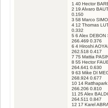
1 40 Hector BAR
2 19 Alvaro BAUT
0.150
3 58 Marco SIMON
4 12 Thomas LUTH
0.332
5 6 Alex DEBON S
266.469 0.376
6 4 Hiroshi AOY
262.518 0.417
7 75 Mattia PASIN
8 55 Hector FAU
264.641 0.630
9 63 Mike DI MEG
268.924 0.677
10 14 Ratthapar
266.206 0.810
11 25 Alex BALDO
264.511 0.847
12 17 Karel ABRA