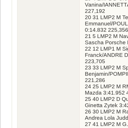
Vanina/IANNETTA
227,192
20 31 LMP2 M 
Emmanuel/POULSE
0:14.832 225,35
21 5 LMP2 M Na
Sascha Porsche 
22 12 LMP1 M Si
Franck/ANDRE Did
223,705
23 33 LMP2 M 
Benjamin/POMPID
221,286
24 25 LMP2 M 
Mazda 3:41.952 4
25 40 LMP2 D Qu
Ginetta Zytek 3:
26 30 LMP2 M Ra
Andrea Lola Judd
27 41 LMP2 M G