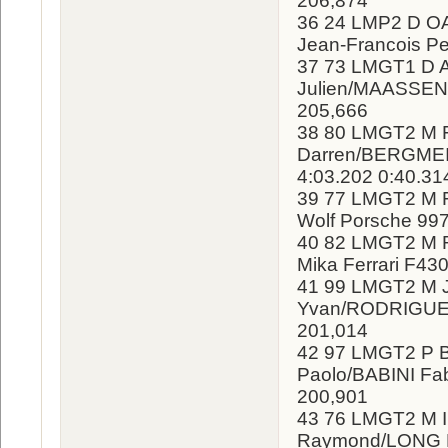
206,874
36 24 LMP2 D O
Jean-Francois Pe
37 73 LMGT1 D 
Julien/MAASSEN X
205,666
38 80 LMGT2 M F
Darren/BERGMEI
4:03.202 0:40.31
39 77 LMGT2 M F
Wolf Porsche 99
40 82 LMGT2 M R
Mika Ferrari F43
41 99 LMGT2 M 
Yvan/RODRIGUES 
201,014
42 97 LMGT2 P B
Paolo/BABINI Fab
200,901
43 76 LMGT2 M I
Raymond/LONG Pa