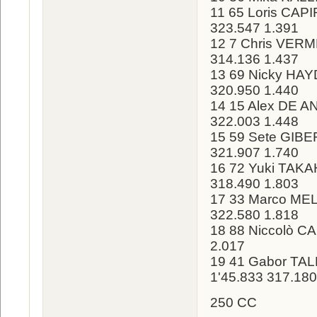
11 65 Loris CAPI
323.547 1.391
12 7 Chris VERM
314.136 1.437
13 69 Nicky HAY
320.950 1.440
14 15 Alex DE A
322.003 1.448
15 59 Sete GIBE
321.907 1.740
16 72 Yuki TAKA
318.490 1.803
17 33 Marco MEL
322.580 1.818
18 88 Niccolò C
2.017
19 41 Gabor TA
1'45.833 317.180
250 CC