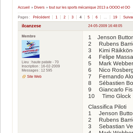
Accueil
»
Divers
»
tout sur les sports mécanique 2013 a OOOO et OO
Pages :
Précédent
1
2
3
4
5
6
…
19
Suiva
ilcanzese
24-05-2009 16:48:05
Membre
1 Jenson Butt
2 Rubens Barr
3 Kimi Räikkön
4 Felipe Massa
Lieu : haute patate - 70
5 Mark Webber
Inscription : 16-02-2009
6 Nico Rosber
Messages : 12 595
7 Fernando Al
Site Web
8 Sébastien Bo
9 Giancarlo Fis
10 Timo Glock
Classifica Piloti
1 Jenson But
2 Rubens Barr
3 Sebastian Ve
4 Mark Webber