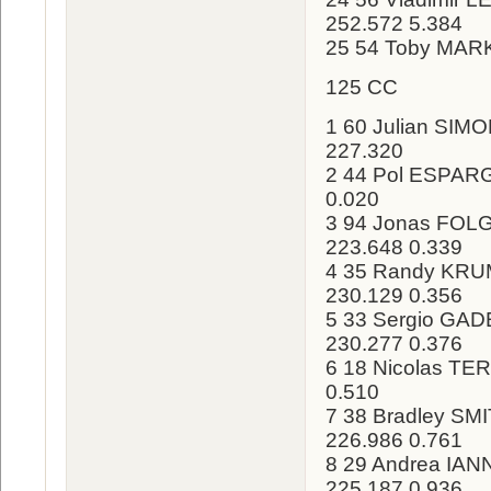
252.572 5.384
25 54 Toby MAR
125 CC
1 60 Julian SIMO
227.320
2 44 Pol ESPARG
0.020
3 94 Jonas FOLGE
223.648 0.339
4 35 Randy KRUM
230.129 0.356
5 33 Sergio GADE
230.277 0.376
6 18 Nicolas TER
0.510
7 38 Bradley SMI
226.986 0.761
8 29 Andrea IANN
225.187 0.936