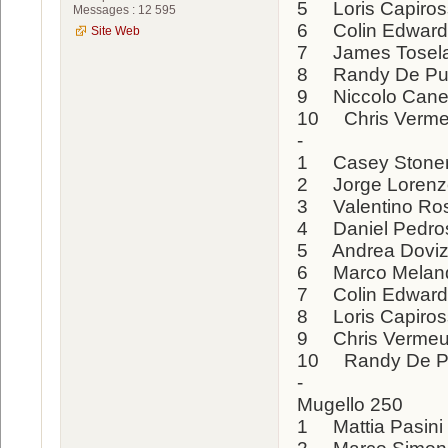
5 Loris Capiro
Messages : 12 595
6 Colin Edwa
Site Web
7 James Tose
8 Randy De P
9 Niccolo Can
10 Chris Verm
-
1 Casey Ston
2 Jorge Lore
3 Valentino 
4 Daniel Ped
5 Andrea Dov
6 Marco Melan
7 Colin Edwa
8 Loris Capir
9 Chris Verme
10 Randy De 
-
Mugello 250
1 Mattia Pasin