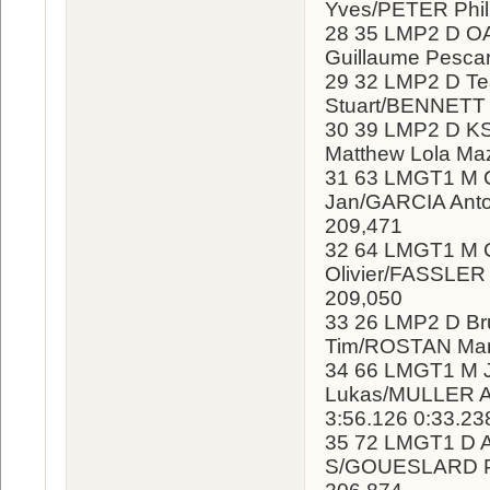
Yves/PETER Phili
28 35 LMP2 D O
Guillaume Pescar
29 32 LMP2 D T
Stuart/BENNETT P
30 39 LMP2 D 
Matthew Lola Maz
31 63 LMGT1 M 
Jan/GARCIA Anton
209,471
32 64 LMGT1 M C
Olivier/FASSLER 
209,050
33 26 LMP2 D B
Tim/ROSTAN Marc
34 66 LMGT1 M 
Lukas/MULLER Al
3:56.126 0:33.23
35 72 LMGT1 D 
S/GOUESLARD Pat