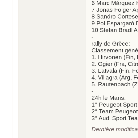
6 Marc Márquez
7 Jonas Folger Ap
8 Sandro Cortese
9 Pol Espargaró 
10 Stefan Bradl Ap
-
rally de Grèce:
Classement génér
1. Hirvonen (Fin,
2. Ogier (Fra, Cit
3. Latvala (Fin, F
4. Villagra (Arg, F
5. Rautenbach (Zi
-
24h le Mans.
1° Peugeot Sport
2° Team Peugeot T
3° Audi Sport Tea
Dernière modifica