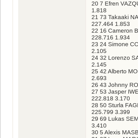
20 7 Efren VAZQ
1.818
21 73 Takaaki NA
227.464 1.853
22 16 Cameron B
228.716 1.934
23 24 Simone COR
2.105
24 32 Lorenzo SA
2.145
25 42 Alberto MO
2.693
26 43 Johnny RO
27 53 Jasper I
222.818 3.170
28 50 Sturla FA
225.799 3.399
29 69 Lukas SEM
3.410
30 5 Alexis MAS