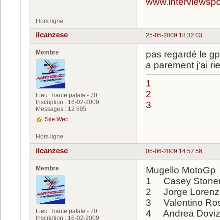
www.interviewspor
Hors ligne
ilcanzese
25-05-2009 18:32:03
Membre
pas regardé le gp
a parement j'ai r
1
2
Lieu : haute patate - 70
Inscription : 16-02-2009
3
Messages : 12 595
Site Web
Hors ligne
ilcanzese
05-06-2009 14:57:56
Membre
Mugello MotoGp
1 Casey Stone
2 Jorge Lore
3 Valentino R
Lieu : haute patate - 70
4 Andrea Dovi
Inscription : 16-02-2009