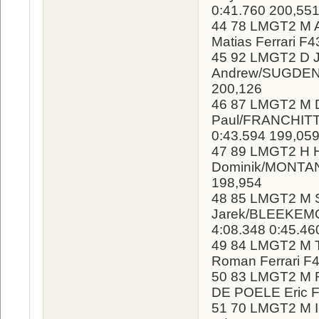
0:41.760 200,55
44 78 LMGT2 M 
Matias Ferrari F
45 92 LMGT2 D 
Andrew/SUGDEN T
200,126
46 87 LMGT2 M
Paul/FRANCHITTI 
0:43.594 199,05
47 89 LMGT2 H 
Dominik/MONTANA
198,954
48 85 LMGT2 M 
Jarek/BLEEKEMOL
4:08.348 0:45.46
49 84 LMGT2 M 
Roman Ferrari F4
50 83 LMGT2 M 
DE POELE Eric Fe
51 70 LMGT2 M 