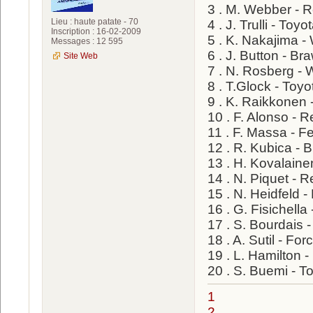
3 . M. Webber - R
Lieu : haute patate - 70
4 . J. Trulli - To
Inscription : 16-02-2009
5 . K. Nakajima -
Messages : 12 595
6 . J. Button - 
Site Web
7 . N. Rosberg - 
8 . T.Glock - Toy
9 . K. Raikkonen 
10 . F. Alonso - 
11 . F. Massa - Fe
12 . R. Kubica -
13 . H. Kovalain
14 . N. Piquet - 
15 . N. Heidfeld 
16 . G. Fisichell
17 . S. Bourdais 
18 . A. Sutil - F
19 . L. Hamilton
20 . S. Buemi - T
1
2