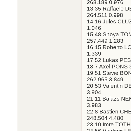
268.189 0.976
13 35 Raffaele 
264.511 0.998
14 16 Jules CLUZ
1.046
15 48 Shoya TOM
257.449 1.283
16 15 Roberto LO
1.339
17 52 Lukas PESE
18 7 Axel PONS S
19 51 Stevie BON
262.965 3.849
20 53 Valentin 
3.904
21 11 Balazs NE
3.983
22 8 Bastien C
248.504 4.480
23 10 Imre TOTH 
24 56 Vladimir L