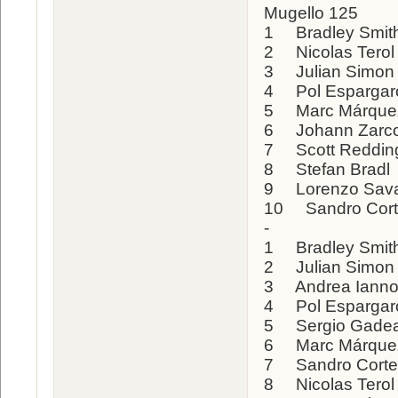
Mugello 125
1 Bradley Smit
2 Nicolas Tero
3 Julian Simon
4 Pol Esparga
5 Marc Márqu
6 Johann Zarc
7 Scott Reddin
8 Stefan Bradl
9 Lorenzo Sava
10 Sandro Cor
-
1 Bradley Smit
2 Julian Simo
3 Andrea Iann
4 Pol Esparga
5 Sergio Gade
6 Marc Márq
7 Sandro Cort
8 Nicolas Tero