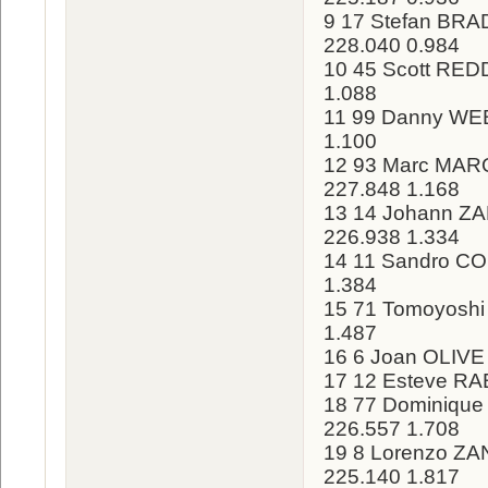
9 17 Stefan BRAD
228.040 0.984
10 45 Scott REDD
1.088
11 99 Danny WEBB
1.100
12 93 Marc MARQ
227.848 1.168
13 14 Johann ZA
226.938 1.334
14 11 Sandro CO
1.384
15 71 Tomoyoshi
1.487
16 6 Joan OLIVE 
17 12 Esteve RAB
18 77 Dominique
226.557 1.708
19 8 Lorenzo ZAN
225.140 1.817