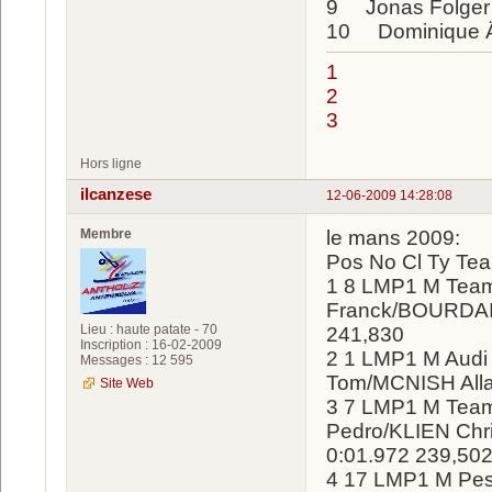
9 Jonas Folge
10 Dominique 
1
2
3
Hors ligne
ilcanzese
12-06-2009 14:28:08
Membre
le mans 2009:
Pos No Cl Ty Tea
1 8 LMP1 M Tea
Franck/BOURDAIS
Lieu : haute patate - 70
241,830
Inscription : 16-02-2009
2 1 LMP1 M Aud
Messages : 12 595
Tom/MCNISH Allan
Site Web
3 7 LMP1 M Team
Pedro/KLIEN Chri
0:01.972 239,50
4 17 LMP1 M Pe