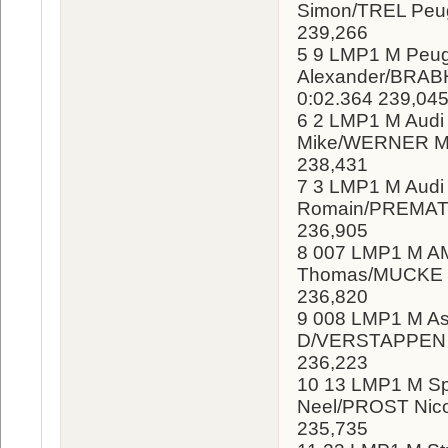
Simon/TREL Peug
239,266
5 9 LMP1 M Peug
Alexander/BRABH
0:02.364 239,04
6 2 LMP1 M Aud
Mike/WERNER Mar
238,431
7 3 LMP1 M Aud
Romain/PREMAT A
236,905
8 007 LMP1 M A
Thomas/MUCKE Ste
236,820
9 008 LMP1 M A
D/VERSTAPPEN Jo
236,223
10 13 LMP1 M S
Neel/PROST Nicol
235,735