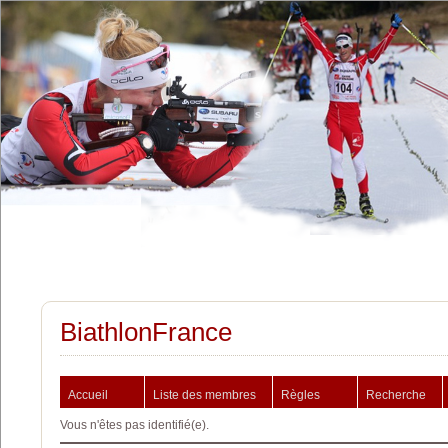
BiathlonFrance
Accueil
Liste des membres
Règles
Recherche
Vous n'êtes pas identifié(e).