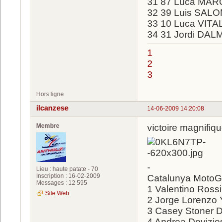
31 87 Luca MARC
32 39 Luis SALO
33 10 Luca VITAL
34 31 Jordi DAL
1
2
3
Hors ligne
ilcanzese
14-06-2009 14:20:08
Membre
victoire magnifique
-
Lieu : haute patate - 70
Inscription : 16-02-2009
Catalunya Moto
Messages : 12 595
1 Valentino Ross
Site Web
2 Jorge Lorenzo
3 Casey Stoner D
4 Andrea Dovizi