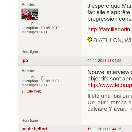
Membre
J'espère que Mari
fait elle s'apprête
progression cons
Lieu : Paris
Inscription : 10-05-2010
http://familledorin.
Messages : 480
BIATHLON, W
Hors ligne
lpb
02-11-2011 18:04:55
Membre
Nouvel interview s
Lieu : Annecy
objectifs sont an
Inscription : 01-09-2007
http://www.ledau
Messages : 283
Site Web
Il été une fois un
Un jour il tomba
calvaire.Y'avait i
Hors ligne
jm de belfort
15-11-2011 09:44:26