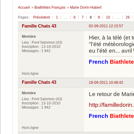
Accueil
»
Biathlètes Français
»
Marie Dorin-Habert
Pages :
Précédent
1
…
6
7
8
9
10
…
26
Famille Chats 43
02-09-2011 12:15:57
Membre
Hier, à la télé (et 
Lieu : Pont Salomon (43)
"l'été météorologiq
Inscription : 13-10-2010
eu l'été en... avril
Messages : 1 942
French
Biathlet
Hors ligne
Famille Chats 43
18-09-2011 10:48:42
Membre
Le retour de Mar
Lieu : Pont Salomon (43)
Inscription : 13-10-2010
http://familledorin.
Messages : 1 942
French
Biathlet
Hors ligne