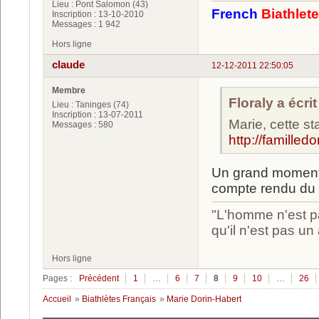
Lieu : Pont Salomon (43)
French
Biathlet
Inscription : 13-10-2010
Messages : 1 942
Hors ligne
claude
12-12-2011 22:50:05
Membre
Floraly a écrit
Lieu : Taninges (74)
Inscription : 13-07-2011
Marie, cette s
Messages : 580
http://familledor
Un grand moment 
compte rendu du r
"L'homme n'est pa
qu'il n'est pas u
Hors ligne
Pages :
Précédent
1
…
6
7
8
9
10
…
26
Accueil
»
Biathlètes Français
»
Marie Dorin-Habert