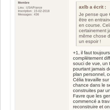
Membre
axlb a écrit :
Lieu : USA/France
Inscription : 15-02-2018
Je pense que Ce
Messages : 436
être en entra
en course. Cel
certainement j
même chose d'E
un espoir !
+1, il faut toujour
complètement diffé
souci de vue, un t
pourtant jamais d
plan personnel, ce
Célia travaille su
chance dans le se
construites par u
Favre que les gen
commencé a travai
reconstruire et on 