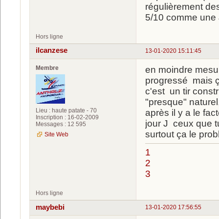
régulièrement des
5/10 comme une J
Hors ligne
ilcanzese
13-01-2020 15:11:45
Membre
en moindre mesur
progressé mais ça
c'est un tir const
"presque" nature
Lieu : haute patate - 70
après il y a le fa
Inscription : 16-02-2009
jour J ceux que tu 
Messages : 12 595
surtout ça le pro
Site Web
1
2
3
Hors ligne
maybebi
13-01-2020 17:56:55