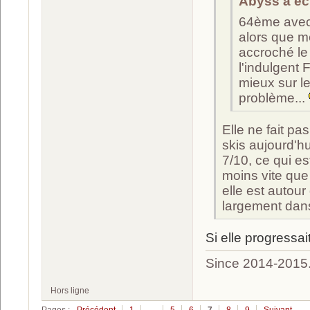
Abyss a écr
64ème avec 
alors que m
accroché le
l'indulgent 
mieux sur le
problème...
Elle ne fait pa
skis aujourd'hu
7/10, ce qui e
moins vite que 
elle est autou
largement dans
Si elle progressai
Since 2014-2015
Hors ligne
Pages :
Précédent
1
…
5
6
7
8
9
Suivant