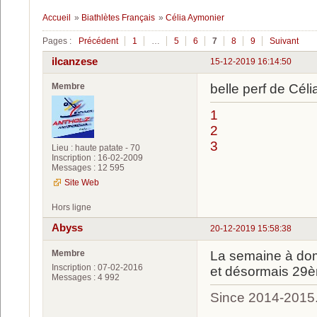
Accueil
»
Biathlètes Français
»
Célia Aymonier
Pages :
Précédent
1
…
5
6
7
8
9
Suivant
ilcanzese
15-12-2019 16:14:50
Membre
belle perf de Céli
1
2
3
Lieu : haute patate - 70
Inscription : 16-02-2009
Messages : 12 595
Site Web
Hors ligne
Abyss
20-12-2019 15:58:38
Membre
La semaine à domi
Inscription : 07-02-2016
et désormais 29è
Messages : 4 992
Since 2014-2015