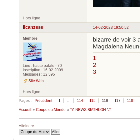
Hors ligne
ilcanzese
14-02-2023 19:50:52
Membre
bizarre de voir 3 
Magdalena Neu
1
2
Lieu : haute patate - 70
Inscription : 16-02-2009
3
Messages : 12 595
Site Web
Hors ligne
Pages :
Précédent
1
…
114
115
116
117
118
Accueil
»
Coupe du Monde
»
*\* NEWS BIATHLON */*
Atteindre