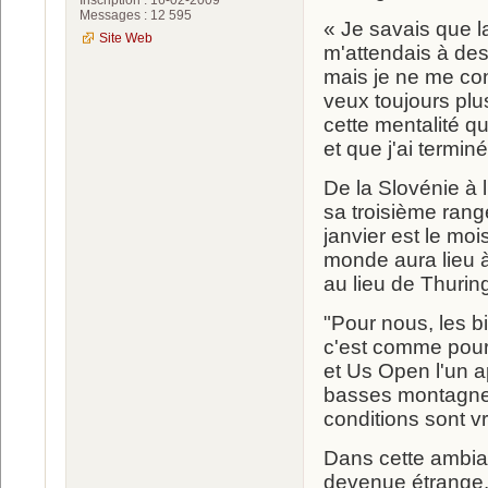
Inscription : 16-02-2009
Messages : 12 595
« Je savais que la
Site Web
m'attendais à des 
mais je ne me con
veux toujours plus
cette mentalité q
et que j'ai termin
De la Slovénie à 
sa troisième rang
janvier est le mo
monde aura lieu à
au lieu de Thurin
"Pour nous, les b
c'est comme pour
et Us Open l'un ap
basses montagnes
conditions sont v
Dans cette ambian
devenue étrange