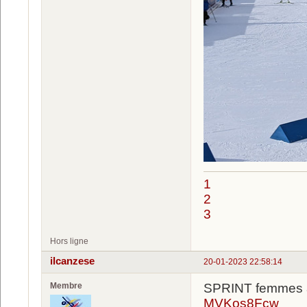
1
2
3
Hors ligne
ilcanzese
20-01-2023 22:58:14
Membre
SPRINT femmes a
MVKos8Fcw