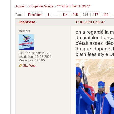
Accueil
»
Coupe du Monde
»
*\* NEWS BIATHLON */*
Pages :
Précédent
1
…
114
115
116
117
118
ilcanzese
12-01-2023 11:32:47
Membre
on a regardé la 
du biathlon français 
c'était assez déc
drogue, dopage, la
Lieu : haute patate - 70
biathlètes styl
Inscription : 16-02-2009
Messages : 12 595
Site Web