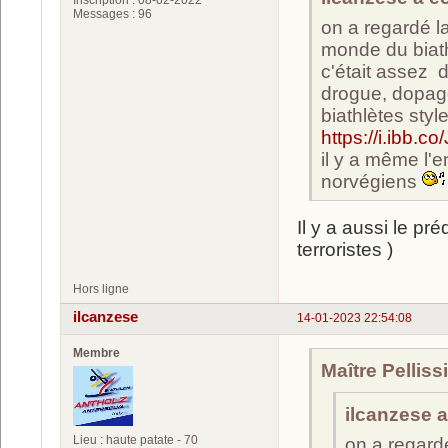
Messages : 96
on a regardé l
monde du biathlo
c'était assez 
drogue, dopage,
biathlètes s
https://i.ibb.c
il y a même l'e
norvégiens
Il y a aussi le pr
terroristes )
Hors ligne
ilcanzese
14-01-2023 22:54:08
Membre
Maître Pellissi
ilcanzese a 
Lieu : haute patate - 70
on a regard