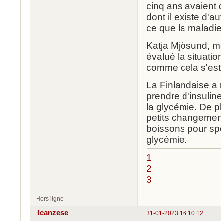
cinq ans avaient d
dont il existe d'a
ce que la maladie
Katja Mjösund, mé
évalué la situati
comme cela s'est 
La Finlandaise a r
prendre d'insulin
la glycémie. De p
petits changement
boissons pour spor
glycémie.
1
2
3
Hors ligne
ilcanzese
31-01-2023 16:10:12