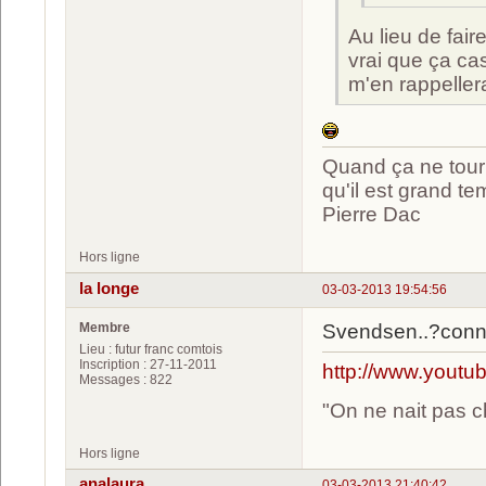
Au lieu de fair
vrai que ça cas
m'en rappeller
Quand ça ne tourn
qu'il est grand te
Pierre Dac
Hors ligne
la longe
03-03-2013 19:54:56
Membre
Svendsen..?conna
Lieu : futur franc comtois
Inscription : 27-11-2011
http://www.you
Messages : 822
"On ne nait pas c
Hors ligne
analaura
03-03-2013 21:40:42