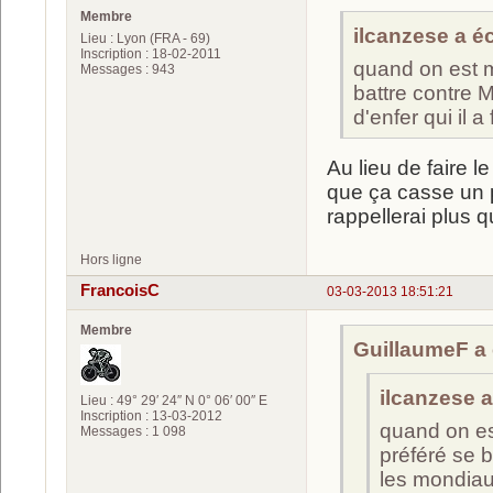
Membre
ilcanzese a écr
Lieu : Lyon (FRA - 69)
Inscription : 18-02-2011
quand on est ma
Messages : 943
battre contre 
d'enfer qui il a f
Au lieu de faire le
que ça casse un p
rappellerai plus 
Hors ligne
FrancoisC
03-03-2013 18:51:21
Membre
GuillaumeF a é
ilcanzese a 
Lieu : 49° 29′ 24″ N 0° 06′ 00″ E
Inscription : 13-03-2012
quand on est
Messages : 1 098
préféré se b
les mondiaux 