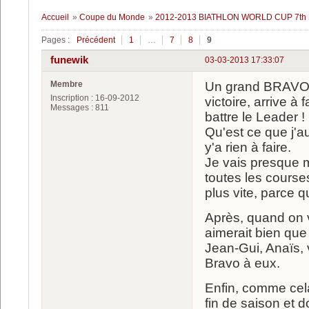
Accueil
»
Coupe du Monde
»
2012-2013 BIATHLON WORLD CUP 7t
Pages :
Précédent
1
…
7
8
9
funewik
03-03-2013 17:33:07
Membre
Un grand BRAVO à
Inscription : 16-09-2012
victoire, arrive à 
Messages : 811
battre le Leader !
Qu'est ce que j'au
y'a rien à faire.
Je vais presque m
toutes les course
plus vite, parce q
Après, quand on vo
aimerait bien que
Jean-Gui, Anaïs,
Bravo à eux.
Enfin, comme cela 
fin de saison et 