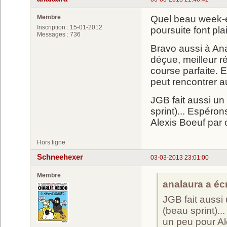
Membre
Quel beau week-en
Inscription : 15-01-2012
poursuite font pla
Messages : 736
Bravo aussi à Ana
déçue, meilleur rés
course parfaite. 
peut rencontrer au
JGB fait aussi un
sprint)... Espéro
Alexis Boeuf par 
Hors ligne
Schneehexer
03-03-2013 23:01:00
Membre
analaura a écri
JGB fait aussi 
(beau sprint).
un peu pour Ale