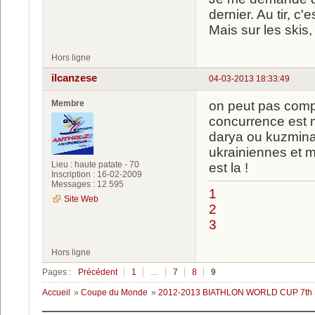
dernier. Au tir, c
Mais sur les skis,
Hors ligne
ilcanzese
04-03-2013 18:33:49
Membre
on peut pas comp
concurrence est 
darya ou kuzmin
ukrainiennes et mi
Lieu : haute patate - 70
est la !
Inscription : 16-02-2009
Messages : 12 595
1
Site Web
2
3
Hors ligne
Pages :
Précédent
1
…
7
8
9
Accueil
»
Coupe du Monde
»
2012-2013 BIATHLON WORLD CUP 7t