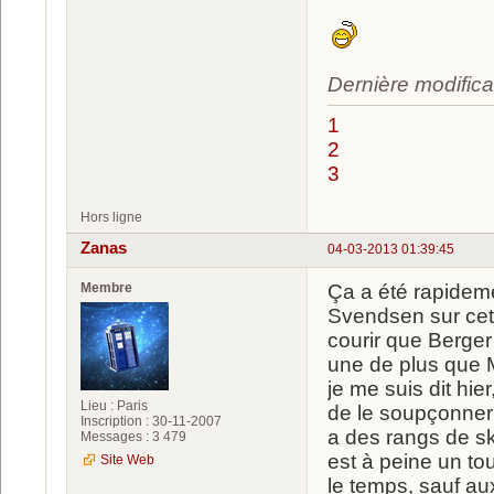
Dernière modifica
1
2
3
Hors ligne
Zanas
04-03-2013 01:39:45
Membre
Ça a été rapidem
Svendsen sur cett
courir que Berger 
une de plus que M
je me suis dit hie
Lieu : Paris
de le soupçonner u
Inscription : 30-11-2007
a des rangs de sk
Messages : 3 479
est à peine un tout
Site Web
le temps, sauf a