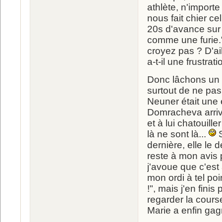
athlète, n'importe
nous fait chier ce
20s d'avance sur 
comme une furie."
croyez pas ? D'ai
a-t-il une frustrat
Donc lâchons un pe
surtout de ne pas
Neuner était une e
Domracheva arriv
et à lui chatouill
là ne sont là...
S
dernière, elle le 
reste à mon avis 
j'avoue que c'est 
mon ordi à tel p
!", mais j'en fini
regarder la cours
Marie a enfin gagn