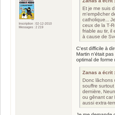
Zanas a écrit 
Et je me suis di
m'empêcher de 
catholique... J
Inscription : 02-12-2010
ceux de la T-Re
Messages : 2 219
friable au tir,
à cause de Sv
C'est difficile à
Martin n'était pa
optimal de forme 
Zanas a écrit 
Donc lâchons un
souffre surtou
dernière, Neune
ou gênant car
aussi extra-terr
Je me demande d'a