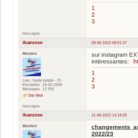
1
2
3
Hors ligne
ilcanzese
09-06-2022 09:51:37
Membre
sur instagram EX
intéressantes:
h
1
2
Lieu : haute patate - 70
Inscription : 16-02-2009
3
Messages : 12 595
Site Web
Hors ligne
ilcanzese
21-06-2022 14:18:35
Membre
changements ass
2022/23