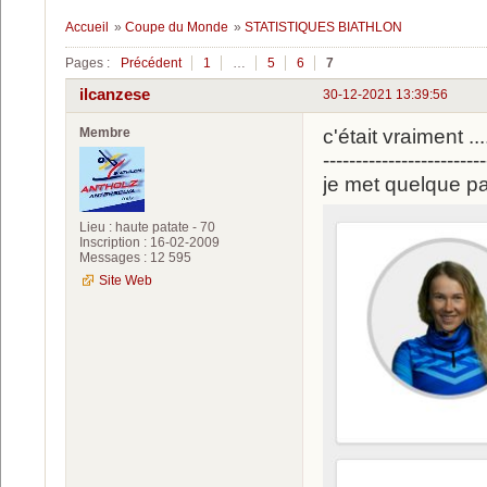
Accueil
»
Coupe du Monde
»
STATISTIQUES BIATHLON
Pages :
Précédent
1
…
5
6
7
ilcanzese
30-12-2021 13:39:56
Membre
c'était vraiment ......
-------------------------
je met quelque p
Lieu : haute patate - 70
Inscription : 16-02-2009
Messages : 12 595
Site Web