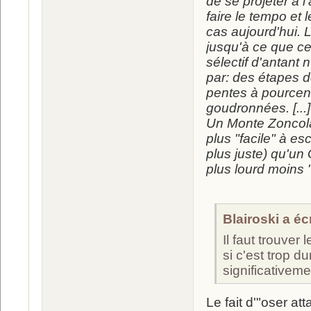
de se projeter à l
faire le tempo et 
cas aujourd'hui. 
jusqu'à ce que ce 
sélectif d'antant
par: des étapes 
pentes à pourcent
goudronnées. [...]
Un Monte Zoncola
plus "facile" à e
plus juste) qu'un 
plus lourd moins 
Blairoski a écr
Il faut trouver 
si c'est trop 
significativeme
Le fait d'"oser att