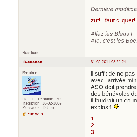
Dernière modific
zut! faut cliquer!
Allez les Bleus !
Aïe, c'est les Boe.
Hors ligne
ilcanzese
31-05-2011 08:21:24
Membre
il suffit de ne pa
avec l'arrivée mi
ASO doit prendre 
des bénévoles da
Lieu : haute patate - 70
il faudrait un cour
Inscription : 16-02-2009
explosif
Messages : 12 595
Site Web
1
2
3