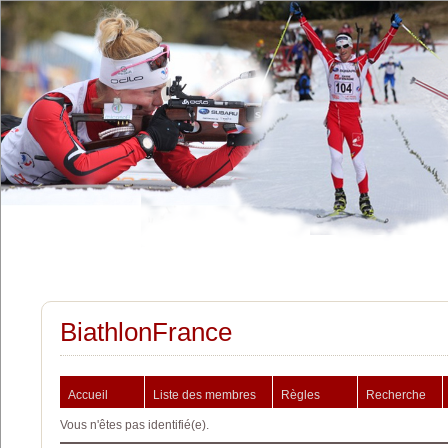
BiathlonFrance
Accueil
Liste des membres
Règles
Recherche
Vous n'êtes pas identifié(e).