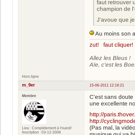
faut retrouver 
champion de l'
J'avoue que je 
Au moins son ar
zut! faut cliquer!
Allez les Bleus !
Aïe, c'est les Boe.
Hors ligne
m_9er
15-06-2011 12:16:21
Membre
C'est sans doute m
une excellente no
http://paris.thove
http://cyclingmod
(Pas mal, la vidéo
Lieu : Complètement à l'ouest!
Inscription : 03-12-2008
musique qui va bi