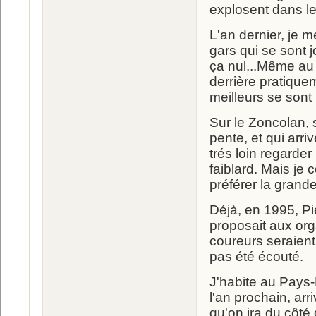
explosent dans l
L'an dernier, je 
gars qui se sont j
ça nul...Même au 
derrière pratiqu
meilleurs se sont
Sur le Zoncolan, 
pente, et qui arri
trés loin regarde
faiblard. Mais je
préférer la grandeu
Déjà, en 1995, Pi
proposait aux or
coureurs seraient 
pas été écouté.
J'habite au Pays-
l'an prochain, arri
qu'on ira du côté 