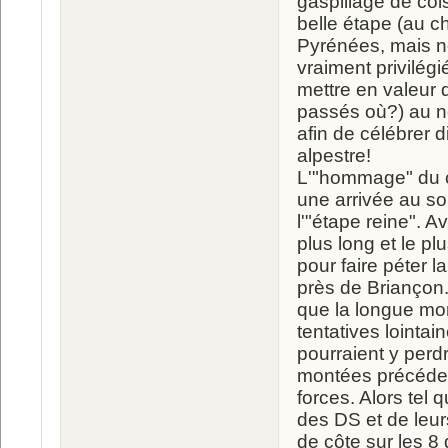
gaspillage de col
belle étape (au ch
Pyrénées, mais no
vraiment privilég
mettre en valeur d
passés où?) au n
afin de célébrer 
alpestre!
L'"hommage" du ce
une arrivée au so
l'"étape reine". A
plus long et le pl
pour faire péter 
près de Briançon
que la longue mon
tentatives lointa
pourraient y perd
montées précéden
forces. Alors tel 
des DS et de leur
de côte sur les 8