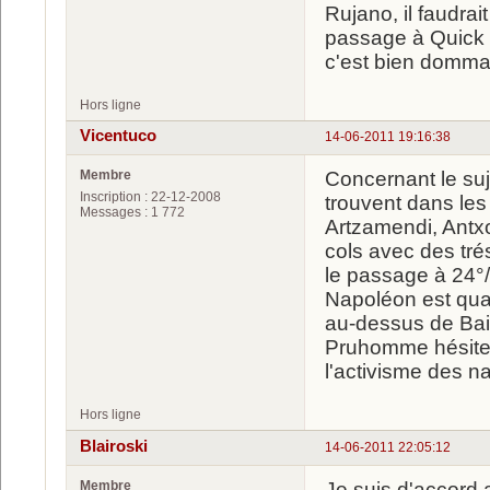
Rujano, il faudrai
passage à Quick S
c'est bien domm
Hors ligne
Vicentuco
14-06-2011 19:16:38
Membre
Concernant le suje
Inscription : 22-12-2008
trouvent dans les
Messages : 1 772
Artzamendi, Antxo
cols avec des tré
le passage à 24°/
Napoléon est quas
au-dessus de Baig
Pruhomme hésite 
l'activisme des nat
Hors ligne
Blairoski
14-06-2011 22:05:12
Membre
Je suis d'accord