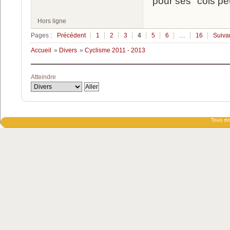
pour ses "cols pe
Hors ligne
Pages :
Précédent
1
2
3
4
5
6
…
16
Suiva
Accueil
»
Divers
»
Cyclisme 2011 - 2013
Atteindre
Tous dro