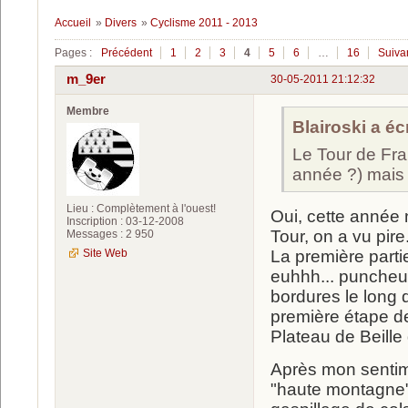
Accueil
»
Divers
»
Cyclisme 2011 - 2013
Pages :
Précédent
1
2
3
4
5
6
…
16
Suiva
m_9er
30-05-2011 21:12:32
Membre
Blairoski a écr
Le Tour de Fran
année ?) mais c
Lieu : Complètement à l'ouest!
Oui, cette année n
Inscription : 03-12-2008
Tour, on a vu pire
Messages : 2 950
Site Web
La première partie
euhhh... puncheur,
bordures le long 
première étape d
Plateau de Beille
Après mon sentime
"haute montagne",