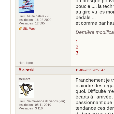
ou presque pouvai
boucle .... la te
au giro vu les mon
Lieu : haute patate - 70
pédale ...
Inscription : 16-02-2009
et comme par hasard
Messages : 12 595
Site Web
Dernière modifica
1
2
3
Hors ligne
Blairoski
15-06-2011 20:58:47
Membre
Franchement je t
plaindre des orga
quoi. Difficulté 
écarts à l'arrivé
Lieu : Sainte-Anne d'Evenos (Var)
passionnant que 
Inscription : 05-11-2010
tendance ces der
Messages : 3 110
dit (sur ce coup) p