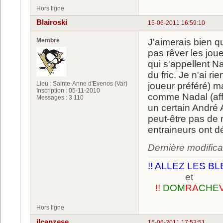
Hors ligne
Blairoski
15-06-2011 16:59:10
Membre
J'aimerais bien qu
pas rêver les jou
qui s'appellent N
du fric. Je n'ai r
Lieu : Sainte-Anne d'Evenos (Var)
joueur préféré) m
Inscription : 05-11-2010
comme Nadal (affa
Messages : 3 110
un certain André 
peut-être pas de r
entraineurs ont d
Dernière modifica
!! ALLEZ LES BL
et
!!
DOM
RA
CHE
Hors ligne
ilcanzese
15-06-2011 17:53:51