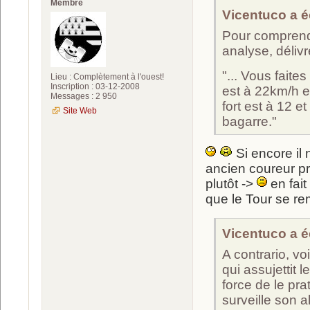
Membre
Vicentuco a éc
Pour comprendr
analyse, délivr
"... Vous faite
Lieu : Complètement à l'ouest!
Inscription : 03-12-2008
est à 22km/h e
Messages : 2 950
fort est à 12 et
Site Web
bagarre."
Si encore il 
ancien coureur pr
plutôt ->
en fait
que le Tour se re
Vicentuco a éc
A contrario, vo
qui assujettit 
force de le pr
surveille son 