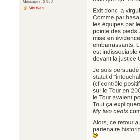
Messages : 2 950
Site Web
Exit donc la virgu
Comme par hasard
les équipes par le
pointe des pieds.
mise en évidence 
embarrassants. LA
est indissociable
devant la justice
Je suis persuadé
statut d'"intouch
(cf contrôle posit
sur le Tour en 2
le Tour avaient p
Tout ça expliquerai
My two cents
comm
Alors, ce retour 
partenaire histori