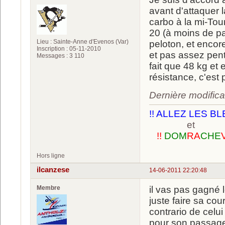
avant d'attaquer
carbo à la mi-Tour
20 (à moins de pa
Lieu : Sainte-Anne d'Evenos (Var)
peloton, et encore
Inscription : 05-11-2010
et pas assez pentu
Messages : 3 110
fait que 48 kg et
résistance, c'est p
Dernière modifica
!! ALLEZ LES BL
et
!!
DOM
RA
CHE
Hors ligne
ilcanzese
14-06-2011 22:20:48
Membre
il vas pas gagné 
juste faire sa c
contrario de celu
pour son passage 