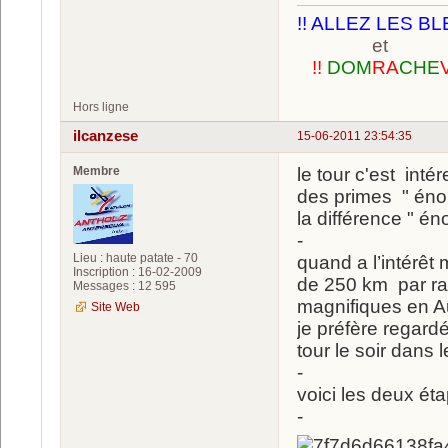
!! ALLEZ LES BL
et
!!
DOM
RA
CHE
Hors ligne
ilcanzese
15-06-2011 23:54:35
Membre
le tour c'est inté
des primes " énor
la différence " én
-
Lieu : haute patate - 70
quand a l’intérêt
Inscription : 16-02-2009
de 250 km par ra
Messages : 12 595
magnifiques en Au
Site Web
je préfère regardé
tour le soir dans
-
voici les deux éta
-