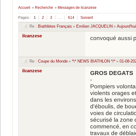
Accueil
»
Recherche
»
Messages de ilcanzese
Pages :
1
2
3
…
614
Suivant
Re :
Biathlètes Français
»
Emilien JACQUELIN
»
Aujourd'hu
ilcanzese
convoqué aussi p
Re :
Coupe du Monde
»
*\* NEWS BIATHLON */*
»
01-08-20
ilcanzese
GROS DEGATS au 
-
Pompiers volontair
violents orages e
dans les environs
d'éboulis, de bou
voies de circulati
sécurisé la zone 
commencé, en col
travaux de déblai