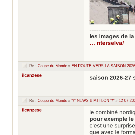
-------------------------
les images de l
… nterselva/
Re :
Coupe du Monde
»
EN ROUTE VERS LA SAISON 2026 
ilcanzese
saison 2026-27 
Re :
Coupe du Monde
»
*\* NEWS BIATHLON */*
»
12-07-20
ilcanzese
le combiné nordi
pour exemple le
c'est une surpris
que avec le format