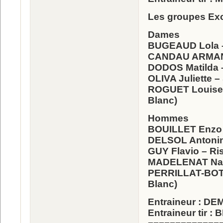
Les groupes Exc
Dames
BUGEAUD Lola –
CANDAU ARMAND
DODOS Matilda –
OLIVA Juliette –
ROGUET Louise 
Blanc)
Hommes
BOUILLET Enzo –
DELSOL Antonin 
GUY Flavio – Ri
MADELENAT Nans
PERRILLAT-BOTT
Blanc)
Entraineur : D
Entraineur tir :