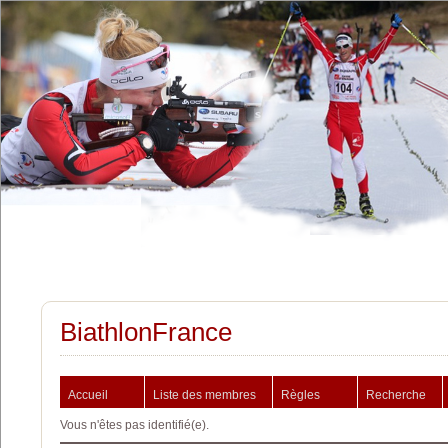
BiathlonFrance
Accueil
Liste des membres
Règles
Recherche
Vous n'êtes pas identifié(e).