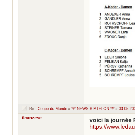
Re :
Coupe du Monde
»
*\* NEWS BIATHLON */*
»
03-05-20
ilcanzese
voici la journé
https://www.leda