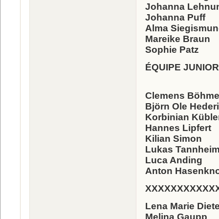
Johanna Lehnu
Johanna Puff
Alma Siegismu
Mareike Braun
Sophie Patz
ÉQUIPE JUNIOR
Clemens Böhm
Björn Ole Heder
Korbinian Küble
Hannes Lipfert
Kilian Simon
Lukas Tannheim
Luca Anding
Anton Hasenkn
XXXXXXXXXXX
Lena Marie Diet
Melina Gaupp