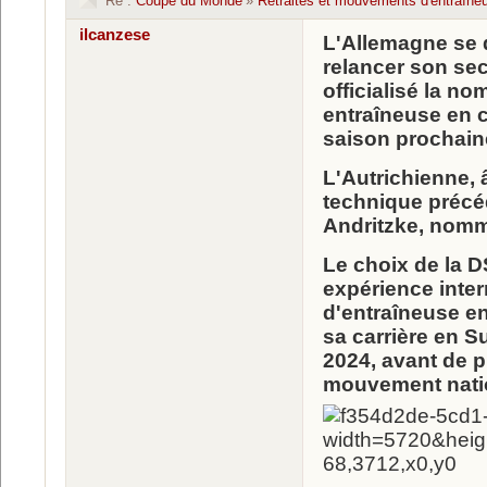
Re :
Coupe du Monde
»
Retraites et mouvements d'entraîne
ilcanzese
L'Allemagne se 
relancer son sec
officialisé la n
entraîneuse en c
saison prochain
L'Autrichienne, 
technique précé
Andritzke, nommé
Le choix de la D
expérience inter
d'entraîneuse en
sa carrière en Su
2024, avant de p
mouvement natio