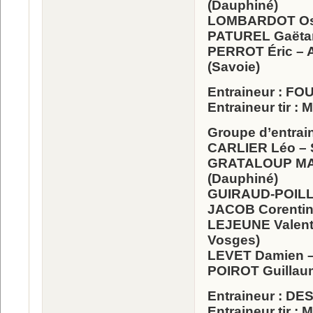
(Dauphiné)
LOMBARDOT Oscar
PATUREL Gaëtan 
PERROT Éric – A
(Savoie)
Entraineur : F
Entraineur tir :
Groupe d’entrai
CARLIER Léo – S
GRATALOUP MANI
(Dauphiné)
GUIRAUD-POILLOT
JACOB Corentin 
LEJEUNE Valenti
Vosges)
LEVET Damien –
POIROT Guillaum
Entraineur : D
Entraineur tir :