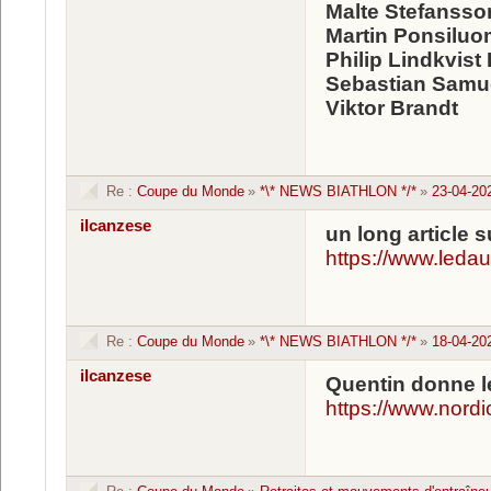
Malte Stefansso
Martin Ponsilu
Philip Lindkvist 
Sebastian Samu
Viktor Brandt
Re :
Coupe du Monde
»
*\* NEWS BIATHLON */*
»
23-04-20
ilcanzese
un long article 
https://www.leda
Re :
Coupe du Monde
»
*\* NEWS BIATHLON */*
»
18-04-20
ilcanzese
Quentin donne l
https://www.nord