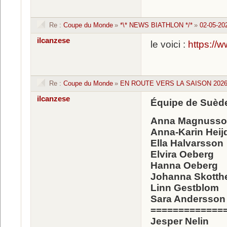
Re :
Coupe du Monde
»
*\* NEWS BIATHLON */*
»
02-05-20
ilcanzese
le voici :
https://
Re :
Coupe du Monde
»
EN ROUTE VERS LA SAISON 2026 
ilcanzese
Équipe de Suède
Anna Magnuss
Anna-Karin Heij
Ella Halvarsson
Elvira Oeberg
Hanna Oeberg
Johanna Skotth
Linn Gestblom
Sara Andersson
=============
Jesper Nelin