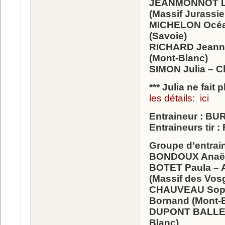
JEANMONNOT Lou
(Massif Jurassie
MICHELON Océan
(Savoie)
RICHARD Jeanne 
(Mont-Blanc)
SIMON Julia – Cl
*** Julia ne fait
les détails: ici
Entraineur : BU
Entraineurs tir 
Groupe d’entrai
BONDOUX Anaëll
BOTET Paula – 
(Massif des Vos
CHAUVEAU Sophi
Bornand (Mont-
DUPONT BALLET 
Blanc)