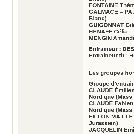
FONTAINE Thémic
GALMACE – PAULI
Blanc)
GUIGONNAT Gilon
HENAFF Célia – 
MENGIN Amandine
Entraineur : DE
Entraineur tir :
Les groupes h
Groupe d’entrai
CLAUDE Émilien 
Nordique (Massi
CLAUDE Fabien 
Nordique (Massi
FILLON MAILLET 
Jurassien)
JACQUELIN Émili