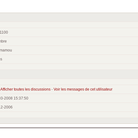
51100
bre
nmamou
ms
-
Afficher toutes les discussions
-
Voir les messages de cet utilisateur
03-2008 15:37:50
12-2006