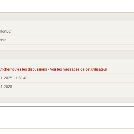
thlonLC
bre
fficher toutes les discussions
-
Voir les messages de cet utilisateur
11-2025 11:28:48
11-2025